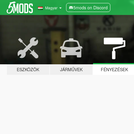
5mods on Discord
Magyar
ESZKÖZÖK
JÁRMŰVEK
FÉNYEZÉSEK