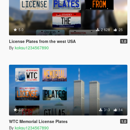
5.0
2 628
25
License Plates from the west USA
1.0
By
koksu1234567890
5.0
313
14
WTC Memorial License Plates
1.0
By
koksu1234567890