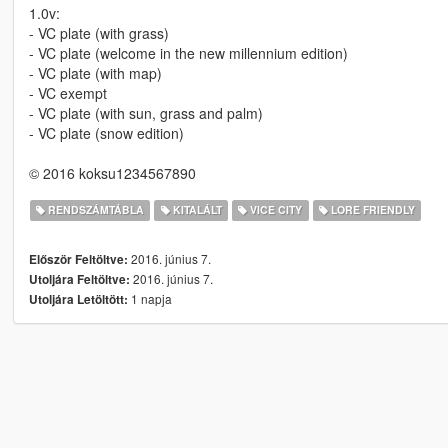
1.0v:
- VC plate (with grass)
- VC plate (welcome in the new millennium edition)
- VC plate (with map)
- VC exempt
- VC plate (with sun, grass and palm)
- VC plate (snow edition)
© 2016 koksu1234567890
RENDSZÁMTÁBLA
KITALÁLT
VICE CITY
LORE FRIENDLY
2016. június 7.
Először Feltöltve:
2016. június 7.
Utoljára Feltöltve:
1 napja
Utoljára Letöltött: