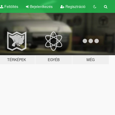
Feltöltés
Bejelentkezés
Regisztráció
TÉRKÉPEK
EGYÉB
MÉG