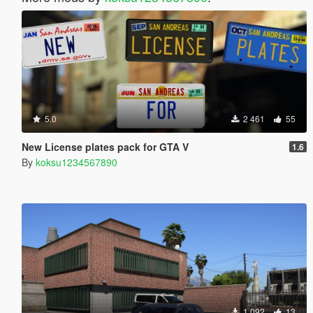
5.0
2 461
55
New License plates pack for GTA V
1.6
By
koksu1234567890
1 092
13