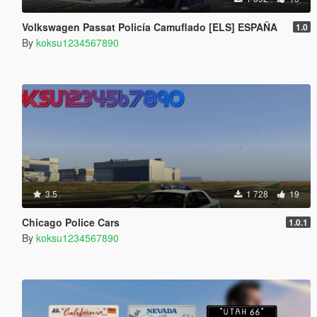
Volkswagen Passat Policía Camuflado [ELS] ESPAÑA
1.0
By
koksu1234567890
3.5
1 728
19
Chicago Police Cars
1.0.1
By
koksu1234567890