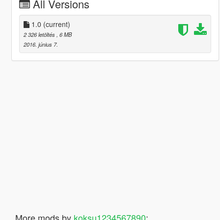
All Versions
1.0
(current)
2 326 letöltés
, 6 MB
2016. június 7.
More mods by
koksu1234567890
: