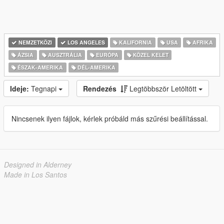
NEMZETKÖZI
LOS ANGELES
KALIFORNIA
USA
AFRIKA
ÁZSIA
AUSZTRÁLIA
EURÓPA
KÖZEL KELET
ÉSZAK-AMERIKA
DÉL-AMERIKA
Ideje:
Tegnapi
Rendezés
Legtöbbször Letöltött
Nincsenek ilyen fájlok, kérlek próbáld más szűrési beállítással.
Designed in Alderney
Made in Los Santos