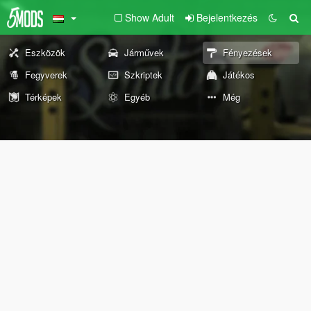
Show Adult
Bejelentkezés
Eszközök
Járművek
Fényezések
Fegyverek
Szkriptek
Játékos
Térképek
Egyéb
Még