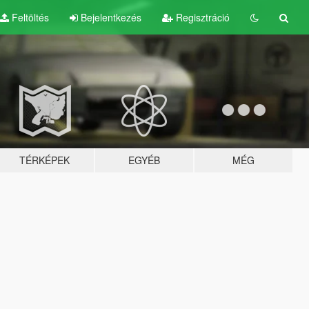
Feltöltés
Bejelentkezés
Regisztráció
TÉRKÉPEK
EGYÉB
MÉG