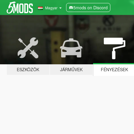
5mods on Discord
Magyar
ESZKÖZÖK
JÁRMŰVEK
FÉNYEZÉSEK