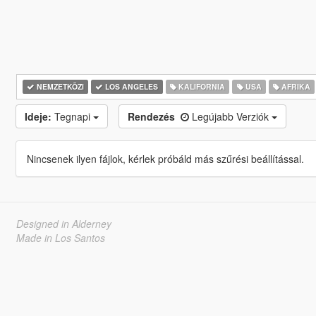
NEMZETKÖZI
LOS ANGELES
KALIFORNIA
USA
AFRIKA
Ideje:
Tegnapi
Rendezés
Legújabb Verziók
Nincsenek ilyen fájlok, kérlek próbáld más szűrési beállítással.
Designed in Alderney
Made in Los Santos