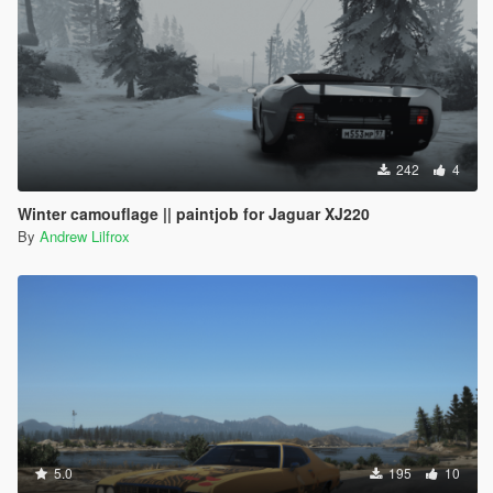
242
4
Winter camouflage || paintjob for Jaguar XJ220
By
Andrew Lilfrox
5.0
195
10