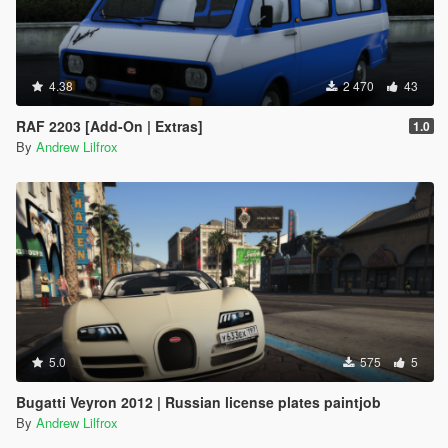
4.38
2 470
43
RAF 2203 [Add-On | Extras]
1.0
By
Andrew Lilfrox
5.0
575
5
Bugatti Veyron 2012 | Russian license plates paintjob
By
Andrew Lilfrox