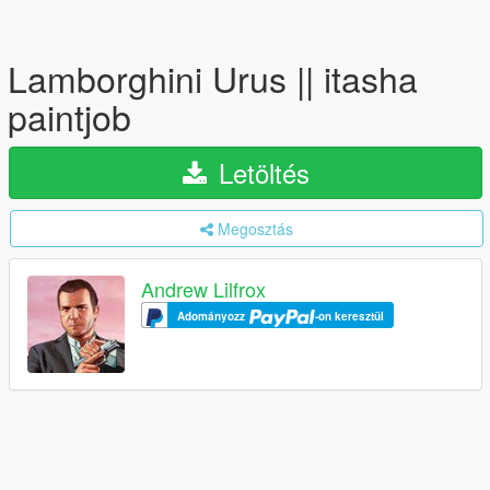
Lamborghini Urus || itasha
paintjob
Letöltés
Megosztás
Andrew Lilfrox
Adományozz
-on keresztül