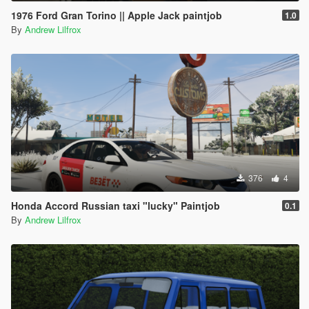
1976 Ford Gran Torino || Apple Jack paintjob
1.0
By
Andrew Lilfrox
376
4
Honda Accord Russian taxi "lucky" Paintjob
0.1
By
Andrew Lilfrox