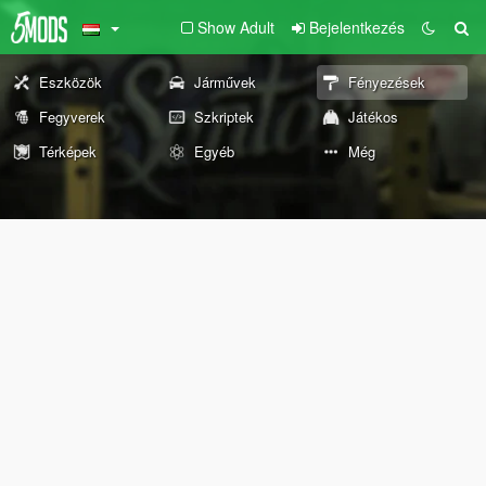
Show Adult
Bejelentkezés
Eszközök
Járművek
Fényezések
Fegyverek
Szkriptek
Játékos
Térképek
Egyéb
Még