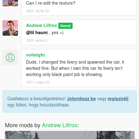
Can I re-edit the texture?
2020. április 22.
Andrew Lilfrox
Szerző
@lil haunt
, yes =)
2020. június 2.
volteight
Dude, i changed the livery and spawned the car, it
worked fine. But when i own this car its livery isn't
working only black paint job is showing.
2021. május 20.
Csatlakozz a beszélgetéshez!
Jelentkezz be
vagy
regisztrálj
egy fiókot, hogy hozzászólhass.
More mods by
Andrew Lilfrox
: