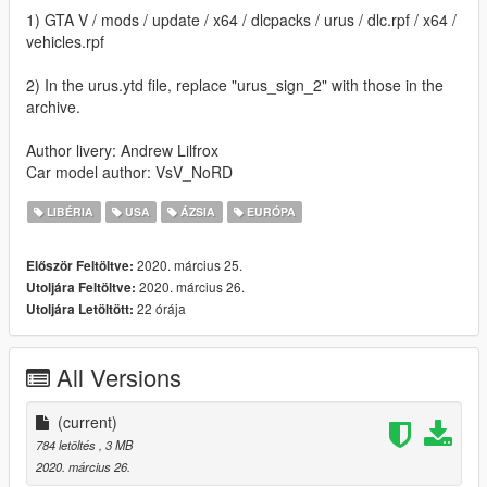
1) GTA V / mods / update / x64 / dlcpacks / urus / dlc.rpf / x64 /
vehicles.rpf
2) In the urus.ytd file, replace "urus_sign_2" with those in the
archive.
Author livery: Andrew Lilfrox
Car model author: VsV_NoRD
LIBÉRIA
USA
ÁZSIA
EURÓPA
2020. március 25.
Először Feltöltve:
2020. március 26.
Utoljára Feltöltve:
22 órája
Utoljára Letöltött:
All Versions
(current)
784 letöltés
, 3 MB
2020. március 26.