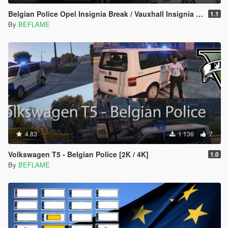
Belgian Police Opel Insignia Break / Vauxhall Insignia Estate - Lokale & Federale Politie
1.1
By
BEFLAME
4.83
1 136
7
Volkswagen T5 - Belgian Police [2K / 4K]
1.0
By
BEFLAME