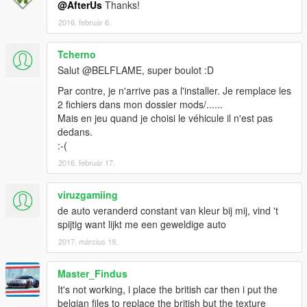
@AfterUs
Thanks!
2016. február 6.
Tcherno
Salut @BELFLAME, super boulot :D
Par contre, je n'arrive pas a l'installer. Je remplace les
2 fichiers dans mon dossier mods/......
Mais en jeu quand je choisi le véhicule il n'est pas
dedans.
:-(
2016. február 17.
viruzgamiing
de auto veranderd constant van kleur bij mij, vind 't
spijtig want lijkt me een geweldige auto
2017. március 19.
Master_Findus
It's not working, i place the british car then i put the
belgian files to replace the british but the texture