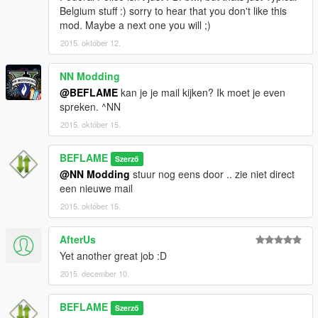
Belgium stuff :) sorry to hear that you don't like this
mod. Maybe a next one you will ;)
2015. október 12.
NN Modding
@BEFLAME
kan je je mail kijken? Ik moet je even
spreken. ^NN
2015. október 15.
BEFLAME
Szerző
@NN Modding
stuur nog eens door .. zie niet direct
een nieuwe mail
2015. október 15.
AfterUs
Yet another great job :D
2015. december 10.
BEFLAME
Szerző