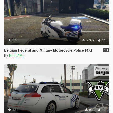
5.0
2 379
14
Belgian Federal and Military Motorcycle Police [4K]
1.1
By
BEFLAME
3.88
939
10