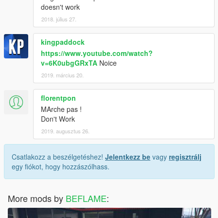
doesn't work
2018. július 27.
kingpaddock
https://www.youtube.com/watch?
v=6K0ubgGRxTA
Noice
2019. március 20.
florentpon
MArche pas !
Don't Work
2019. augusztus 26.
Csatlakozz a beszélgetéshez!
Jelentkezz be
vagy
regisztrálj
egy fiókot, hogy hozzászólhass.
More mods by
BEFLAME
: