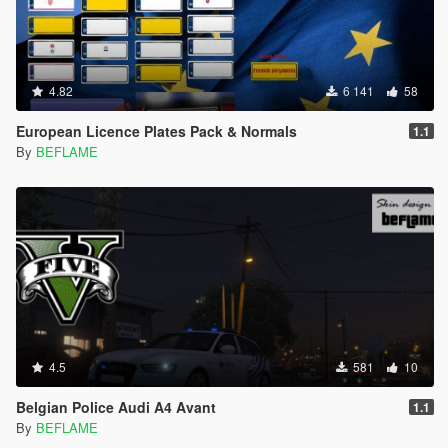
4.82
6 141
58
European Licence Plates Pack & Normals
1.1
By
BEFLAME
4.5
581
10
Belgian Police Audi A4 Avant
1.1
By
BEFLAME