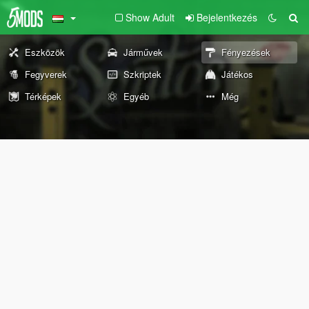
Show Adult
Bejelentkezés
Eszközök
Járművek
Fényezések
Fegyverek
Szkriptek
Játékos
Térképek
Egyéb
Még