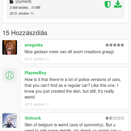
Edited Futher For IV : BritishGamer88
(current)
Converted over to GTAV : BritishGaemr88
3 068 letöltés
, 10 MB
Texture's/Material's : BritishGamer88
2015. október 11.
Template : BritishGamer88
Police Lightbar : Rockstar Games/ Edit to British version by
BritishGamer88
15 Hozzászólás
Grill Lights : Rockstar Games
Oleg : for continuious help to get the model working ingame!!
anegerke
ANPR Camera : Dennis
Nice gedaan meer van dit soort creations graag!
Police Cone's/Sign's : BritishGamer88
2015. október 11.
Boot Divider - BritishGamer88
Skin design: Beflame
PlazmaBoy
How is it that there're a lot of police versions of cars,
that you can't find as a regular car? Like this one. I
know you just created the skin, but still, it's really
weird.
2015. október 11.
Voltrock
Skin of belgium is weird (axis of symmetry). But u
need to add some details, plz check up again! can u