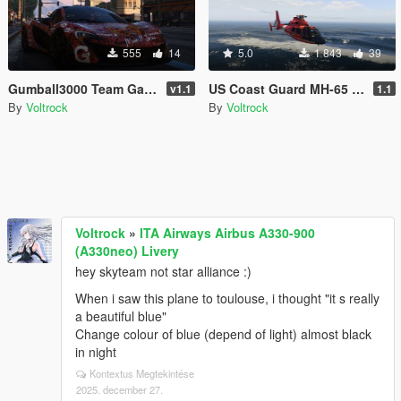
555
14
5.0
1 843
39
Gumball3000 Team Galag Skin Mclaren P1
US Coast Guard MH-65 Dolphin Skins LS and LA Versions [4K]
v1.1
1.1
By
Voltrock
By
Voltrock
Voltrock
»
ITA Airways Airbus A330-900
(A330neo) Livery
hey skyteam not star alliance :)
When i saw this plane to toulouse, i thought "it s really
a beautiful blue"
Change colour of blue (depend of light) almost black
in night
Kontextus Megtekintése
2025. december 27.