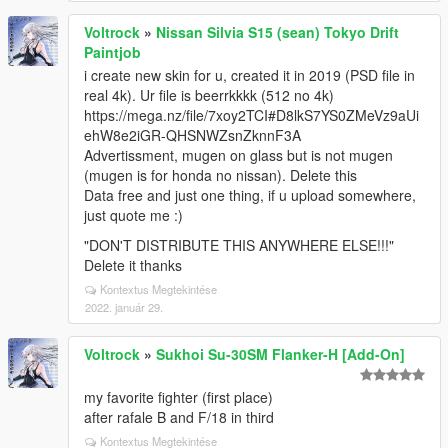
Voltrock
»
Nissan Silvia S15 (sean) Tokyo Drift
Paintjob
i create new skin for u, created it in 2019 (PSD file in
real 4k). Ur file is beerrkkkk (512 no 4k)
https://mega.nz/file/7xoy2TCI#D8lkS7YS0ZMeVz9aUi
ehW8e2iGR-QHSNWZsnZknnF3A
Advertissment, mugen on glass but is not mugen
(mugen is for honda no nissan). Delete this
Data free and just one thing, if u upload somewhere,
just quote me :)
"DON'T DISTRIBUTE THIS ANYWHERE ELSE!!!"
Delete it thanks
Kontextus Megtekintése
2022. január 29.
Voltrock
»
Sukhoi Su-30SM Flanker-H [Add-On]
my favorite fighter (first place)
after rafale B and F/18 in third
Kontextus Megtekintése