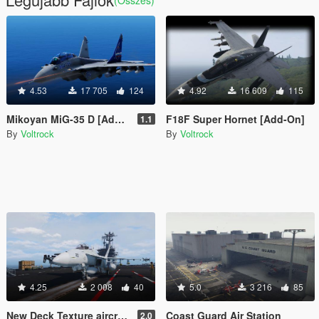
4.53
17 705
124
4.92
16 609
115
Mikoyan MiG-35 D [Add-On]
F18F Super Hornet [Add-On]
1.1
By
Voltrock
By
Voltrock
4.25
2 008
40
5.0
3 216
85
New Deck Texture aircraft carrier
Coast Guard Air Station
2.0