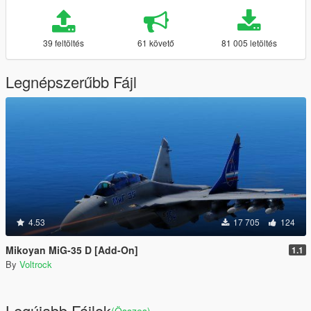
39 feltöltés
61 követő
81 005 letöltés
Legnépszerűbb Fájl
4.53
17 705
124
Mikoyan MiG-35 D [Add-On]
1.1
By
Voltrock
Legújabb Fájlok
(Összes)