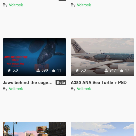
By
Voltrock
By
Voltrock
5.0
690
11
5.0
917
17
Jaws behind the cage [Menyoo]
A380 ANA Sea Turtle + PSD
Beta
By
Voltrock
By
Voltrock