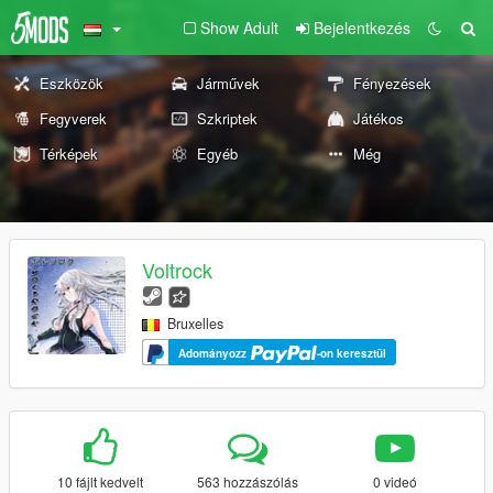
Show Adult
Bejelentkezés
Eszközök
Járművek
Fényezések
Fegyverek
Szkriptek
Játékos
Térképek
Egyéb
Még
Voltrock
Bruxelles
Adományozz
-on keresztül
10 fájlt kedvelt
563 hozzászólás
0 videó