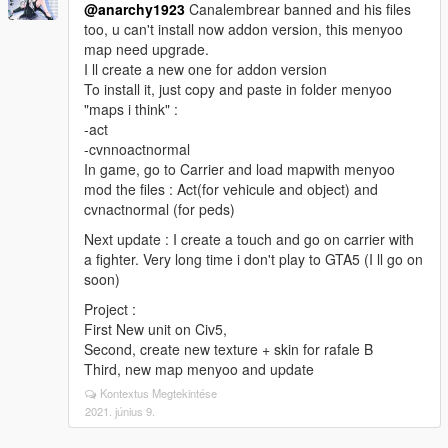
@anarchy1923
Canalembrear banned and his files
too, u can't install now addon version, this menyoo
map need upgrade.
I ll create a new one for addon version
To install it, just copy and paste in folder menyoo
"maps i think" :
-act
-cvnnoactnormal
In game, go to Carrier and load mapwith menyoo
mod the files : Act(for vehicule and object) and
cvnactnormal (for peds)
Next update : I create a touch and go on carrier with
a fighter. Very long time i don't play to GTA5 (I ll go on
soon)
Project :
First New unit on Civ5,
Second, create new texture + skin for rafale B
Third, new map menyoo and update
Kontextus Megtekintése
2021. június 9.