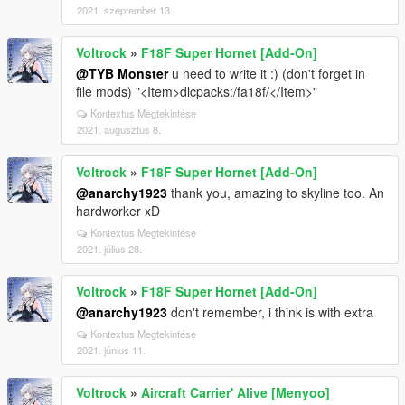
2021. szeptember 13.
Voltrock
»
F18F Super Hornet [Add-On]
@TYB Monster
u need to write it :) (don't forget in
file mods) "<Item>dlcpacks:/fa18f/</Item>"
Kontextus Megtekintése
2021. augusztus 8.
Voltrock
»
F18F Super Hornet [Add-On]
@anarchy1923
thank you, amazing to skyline too. An
hardworker xD
Kontextus Megtekintése
2021. július 28.
Voltrock
»
F18F Super Hornet [Add-On]
@anarchy1923
don't remember, i think is with extra
Kontextus Megtekintése
2021. június 11.
Voltrock
»
Aircraft Carrier' Alive [Menyoo]