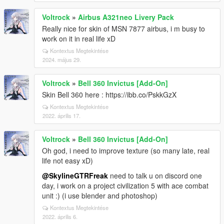
Voltrock
»
Airbus A321neo Livery Pack
Really nice for skin of MSN 7877 airbus, i m busy to
work on it in real life xD
Kontextus Megtekintése
2024. május 29.
Voltrock
»
Bell 360 Invictus [Add-On]
Skin Bell 360 here : https://ibb.co/PskkGzX
Kontextus Megtekintése
2022. április 17.
Voltrock
»
Bell 360 Invictus [Add-On]
Oh god, i need to improve texture (so many late, real
life not easy xD)
@SkylineGTRFreak
need to talk u on discord one
day, i work on a project civilization 5 with ace combat
unit :) (i use blender and photoshop)
Kontextus Megtekintése
2022. április 6.