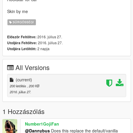
Skin by me
SŰRGŐSSÉGI
2016. július 27.
Először Feltöltve:
2016. július 27.
Utoljára Feltöltve:
2 napja
Utoljára Letöltött:
All Versions
(current)
200 letöltés
, 200 KB
2016. július 27.
1 Hozzászólás
Number1GojiFan
@Dannybus
Does this replace the default/vanilla