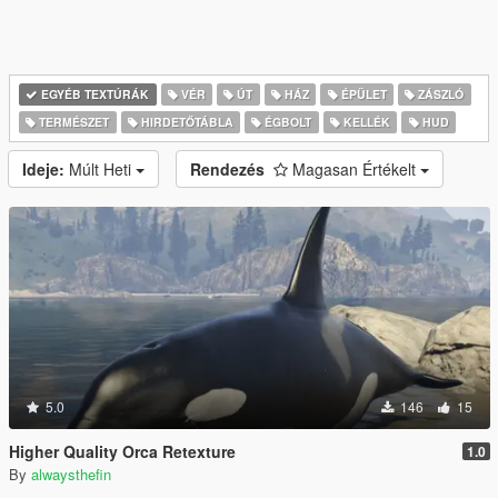
EGYÉB TEXTÚRÁK
VÉR
ÚT
HÁZ
ÉPÜLET
ZÁSZLÓ
TERMÉSZET
HIRDETŐTÁBLA
ÉGBOLT
KELLÉK
HUD
Ideje:
Múlt Heti
Rendezés
Magasan Értékelt
5.0
146
15
Higher Quality Orca Retexture
1.0
By
alwaysthefin