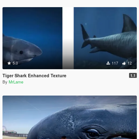
5.0
117
12
Tiger Shark Enhanced Texture
1.1
By
MrLame