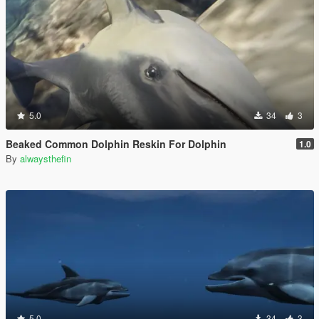
5.0
34
3
Beaked Common Dolphin Reskin For Dolphin
1.0
By
alwaysthefin
5.0
34
3