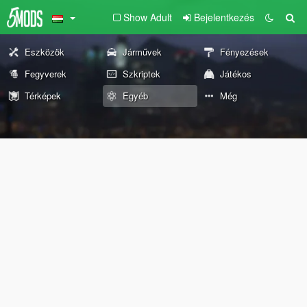
Show Adult
Bejelentkezés
Eszközök
Járművek
Fényezések
Fegyverek
Szkriptek
Játékos
Térképek
Egyéb
Még