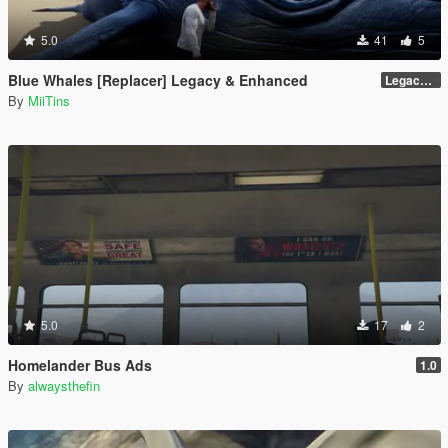
5.0
41
5
Blue Whales [Replacer] Legacy & Enhanced
Legacy - Beta 1.1 (raw DDS files)
By
MiiTins
5.0
17
2
Homelander Bus Ads
1.0
By
alwaysthefin