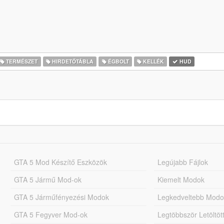
TERMÉSZET
HIRDETŐTÁBLA
ÉGBOLT
KELLÉK
HUD
GTA 5 Mod Készítő Eszközök
Legújabb Fájlok
GTA 5 Jármű Mod-ok
Kiemelt Modok
GTA 5 Járműfényezési Modok
Legkedveltebb Modo
GTA 5 Fegyver Mod-ok
Legtöbbször Letöltö