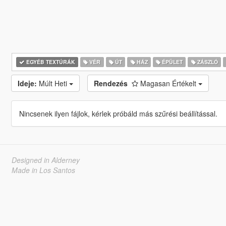
EGYÉB TEXTÚRÁK
VÉR
ÚT
HÁZ
ÉPÜLET
ZÁSZLÓ
Ideje:
Múlt Heti
Rendezés
Magasan Értékelt
Nincsenek ilyen fájlok, kérlek próbáld más szűrési beállítással.
Designed in Alderney
Made in Los Santos