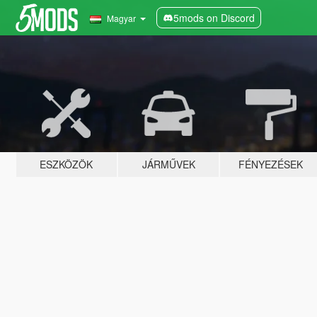
5mods on Discord
Magyar
ESZKÖZÖK
JÁRMŰVEK
FÉNYEZÉSEK