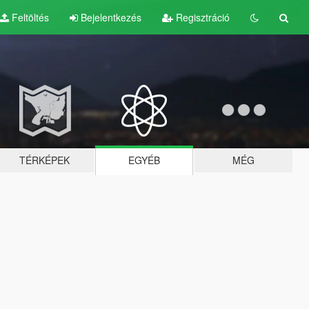
Feltöltés
Bejelentkezés
Regisztráció
TÉRKÉPEK
EGYÉB
MÉG