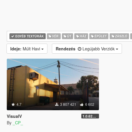
EGYÉB TEXTÚRÁK
VÉR
ÚT
HÁZ
ÉPÜLET
ZÁSZLÓ
Ideje:
Múlt Havi
Rendezés
Legújabb Verziók
4.7
3 807 421
6 602
VisualV
1.0.620 (Legacy)
By
_CP_