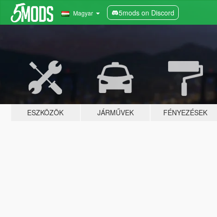
5mods on Discord
Magyar
ESZKÖZÖK
JÁRMŰVEK
FÉNYEZÉSEK