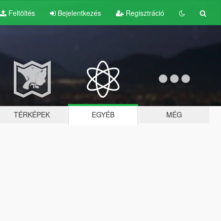
Feltöltés
Bejelentkezés
Regisztráció
TÉRKÉPEK
EGYÉB
MÉG