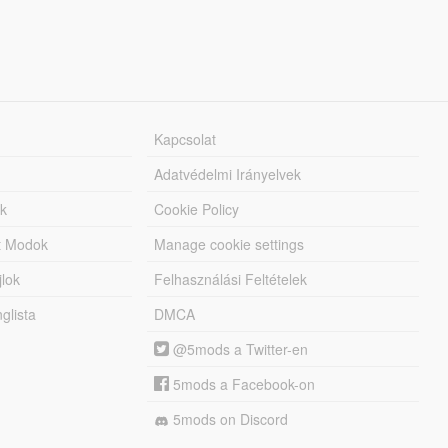
Kapcsolat
Adatvédelmi Irányelvek
k
Cookie Policy
tt Modok
Manage cookie settings
jlok
Felhasználási Feltételek
lista
DMCA
@5mods a Twitter-en
5mods a Facebook-on
5mods on Discord