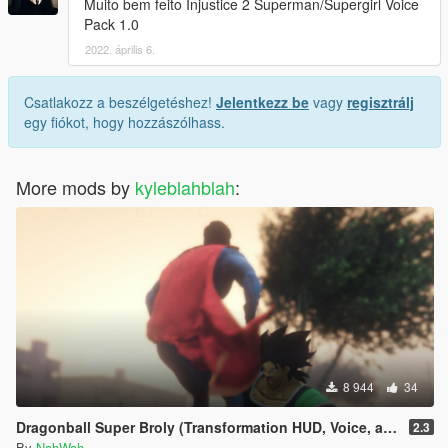
Muito bem feito Injustice 2 Superman/Supergirl Voice
Pack 1.0
2022. április 6.
Csatlakozz a beszélgetéshez!
Jelentkezz be
vagy
regisztrálj
egy fiókot, hogy hozzászólhass.
More mods by
kyleblahblah
:
8 944
34
Dragonball Super Broly (Transformation HUD, Voice, and Ped included)
2.3
By
NahWah