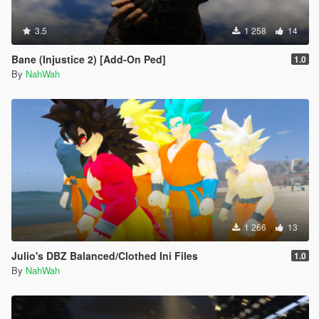
3.5
1 258
14
Bane (Injustice 2) [Add-On Ped]
1.0
By
NahWah
1 266
13
Julio's DBZ Balanced/Clothed Ini Files
1.0
By
NahWah