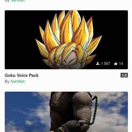
1 567
14
Goku Voice Pack
1.0
By
NahWah