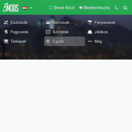
Show Adult
Bejelentkezés
Eszközök
Járművek
Fényezések
Fegyverek
Szkriptek
Játékos
Térképek
Egyéb
Még