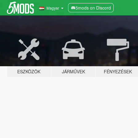
5mods on Discord
Magyar
ESZKÖZÖK
JÁRMŰVEK
FÉNYEZÉSEK