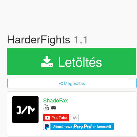
HarderFights
1.1
Letöltés
Megosztás
ShadoFax
Adományozz
-on keresztül