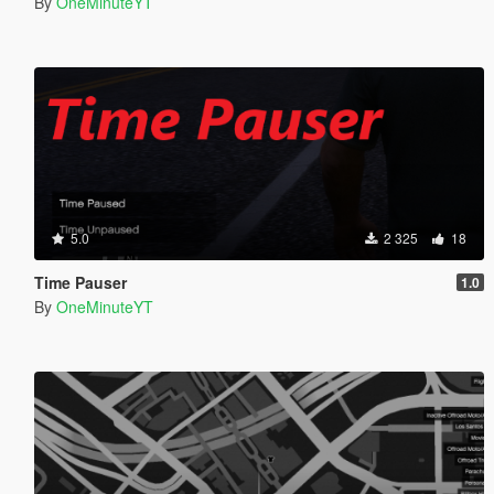
By
OneMinuteYT
5.0
2 325
18
Time Pauser
1.0
By
OneMinuteYT