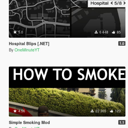
5.0
6 448
85
Hospital Blips [.NET]
1.0
By
OneMinuteYT
4.56
22 365
120
Simple Smoking Mod
1.1