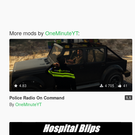
More mods by
OneMinuteYT
:
4.83
4 705
41
Police Radio On Command
1.1
By
OneMinuteYT