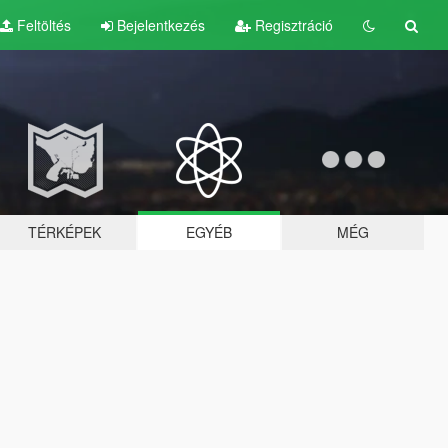
Feltöltés
Bejelentkezés
Regisztráció
TÉRKÉPEK
EGYÉB
MÉG