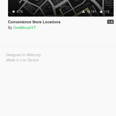
4.75
18 191
118
Convenience Store Locations
1.4
By
OneMinuteYT
Designed in Alderney
Made in Los Santos