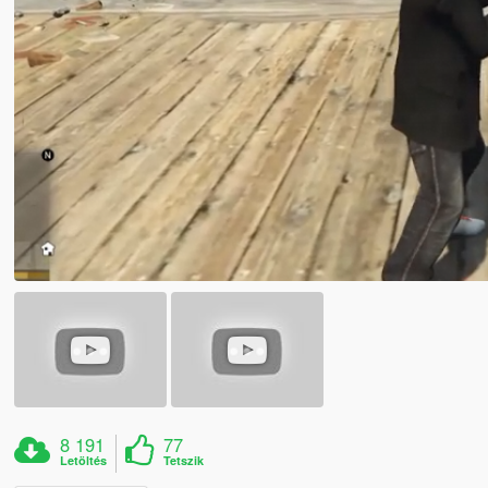
8 191
77
Letöltés
Tetszik