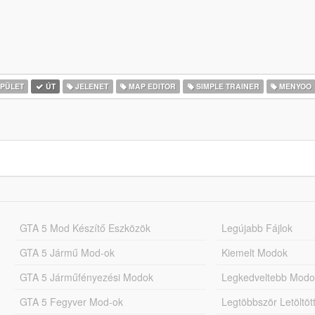
PÜLET
ÚT
JELENET
MAP EDITOR
SIMPLE TRAINER
MENYOO
GTA 5 Mod Készítő Eszközök
Legújabb Fájlok
GTA 5 Jármű Mod-ok
Kiemelt Modok
GTA 5 Járműfényezési Modok
Legkedveltebb Modo
GTA 5 Fegyver Mod-ok
Legtöbbször Letöltö