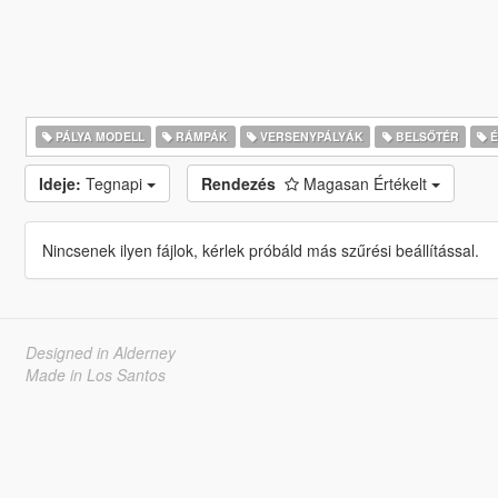
PÁLYA MODELL
RÁMPÁK
VERSENYPÁLYÁK
BELSŐTÉR
É
Ideje:
Tegnapi
Rendezés
Magasan Értékelt
Nincsenek ilyen fájlok, kérlek próbáld más szűrési beállítással.
Designed in Alderney
Made in Los Santos