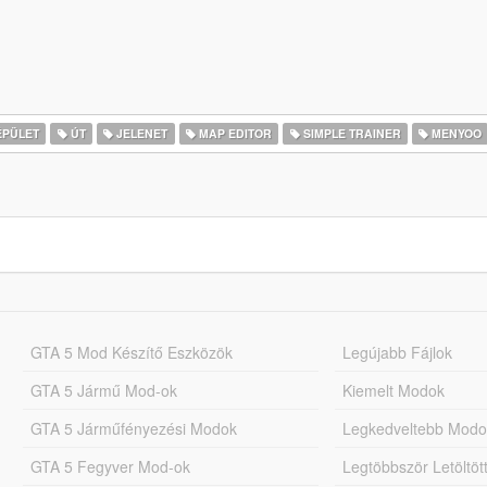
PÜLET
ÚT
JELENET
MAP EDITOR
SIMPLE TRAINER
MENYOO
GTA 5 Mod Készítő Eszközök
Legújabb Fájlok
GTA 5 Jármű Mod-ok
Kiemelt Modok
GTA 5 Járműfényezési Modok
Legkedveltebb Modo
GTA 5 Fegyver Mod-ok
Legtöbbször Letöltö