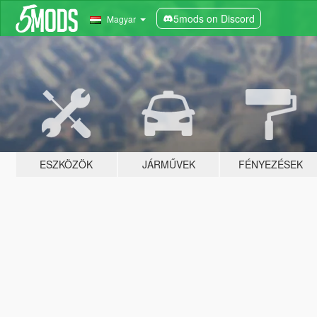
5mods on Discord
Magyar
ESZKÖZÖK
JÁRMŰVEK
FÉNYEZÉSEK