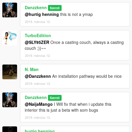
Danzzkenn
Szerző
@hurtig henning
this is not a ymap
2019. március 12.
TurboEdition
@SLY95ZER
Once a casting couch, always a casting
couch ;))~~
2019. március 12.
N. Man
@Danzzkenn
An installation pathway would be nice
2019. március 13.
Danzzkenn
Szerző
@NaijaMango
I Will fix that when i update this
interior this is just a beta with som bugs
2019. március 13.
hurtig henning