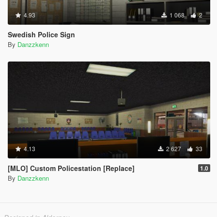
4.93
1 068
2
Swedish Police Sign
By
Danzzkenn
4.13
2 627
33
[MLO] Custom Policestation [Replace]
1.0
By
Danzzkenn