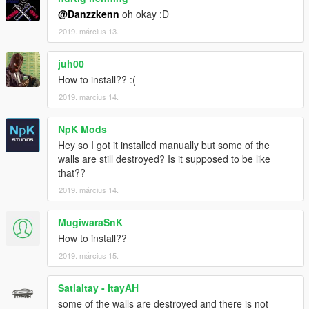
@Danzzkenn
oh okay :D
2019. március 13.
juh00
How to install?? :(
2019. március 14.
NpK Mods
Hey so I got it installed manually but some of the
walls are still destroyed? Is it supposed to be like
that??
2019. március 14.
MugiwaraSnK
How to install??
2019. március 15.
SatlaItay - ItayAH
some of the walls are destroyed and there is not