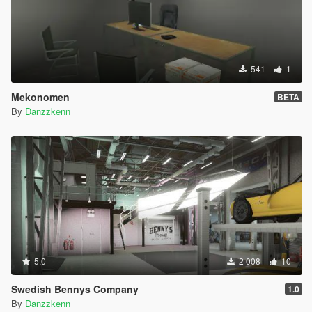
541
1
Mekonomen
BETA
By
Danzzkenn
5.0
2 008
10
Swedish Bennys Company
1.0
By
Danzzkenn