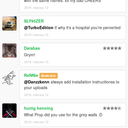
with the same names. lol my bad CHEERS
2019. március 12.
SLY95ZER
@TurboEdition
tf why it's a hospital you're perverted
2019. március 12.
Databas
Grym!
2019. március 12.
ReNNie
Moderátor
@Danzzkenn
always add installation instructionss to
your uploads
2019. március 12.
hurtig henning
What Prop did you use for the grey walls :D
2019. március 12.