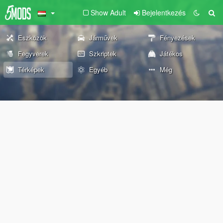
Show Adult
Bejelentkezés
Eszközök
Járművek
Fényezések
Fegyverek
Szkriptek
Játékos
Térképek
Egyéb
Még