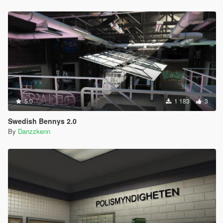
5.0
1 183
3
Swedish Bennys 2.0
By
Danzzkenn