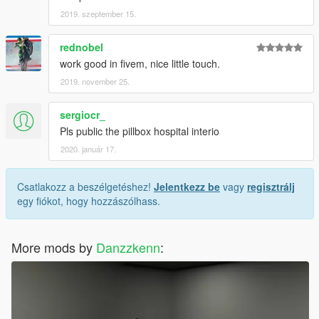
2019. szeptember 15.
rednobel
work good in fivem, nice little touch.
2019. november 25.
sergiocr_
Pls public the pillbox hospital interio
2020. január 17.
Csatlakozz a beszélgetéshez!
Jelentkezz be
vagy
regisztrálj
egy fiókot, hogy hozzászólhass.
More mods by
Danzzkenn
: