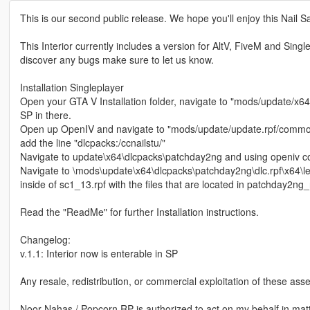
This is our second public release. We hope you'll enjoy this Nail S
This Interior currently includes a version for AltV, FiveM and Singl
discover any bugs make sure to let us know.
Installation Singleplayer
Open your GTA V Installation folder, navigate to "mods/update/x64/
SP in there.
Open up OpenIV and navigate to "mods/update/update.rpf/common/
add the line "dlcpacks:/ccnailstu/"
Navigate to update\x64\dlcpacks\patchday2ng and using openiv c
Navigate to \mods\update\x64\dlcpacks\patchday2ng\dlc.rpf\x64\lev
inside of sc1_13.rpf with the files that are located in patchday2ng
Read the "ReadMe" for further Installation instructions.
Changelog:
v.1.1: Interior now is enterable in SP
Any resale, redistribution, or commercial exploitation of these asset
Noor Nahas / Popcorn RP is authorized to act on my behalf in mat