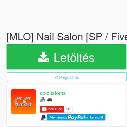
[MLO] Nail Salon [SP / Fiv
Letöltés
Megosztás
cc-customs
Adományozz
-on keresztül