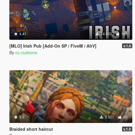
4.41
24 635
186
[MLO] Irish Pub [Add-On SP / FiveM / AltV]
v.1.0
By
cc-customs
5.0
2 021
26
Braided short haircut
v.1.0