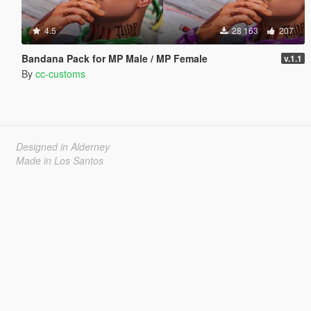
4.5
28 163
207
Bandana Pack for MP Male / MP Female
v.1.1
By
cc-customs
Designed in Alderney
Made in Los Santos