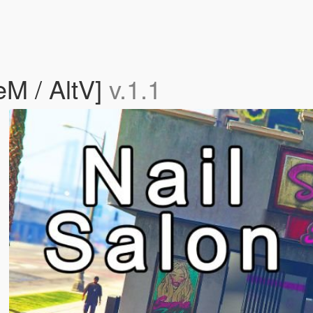
eM / AltV]
v.1.1