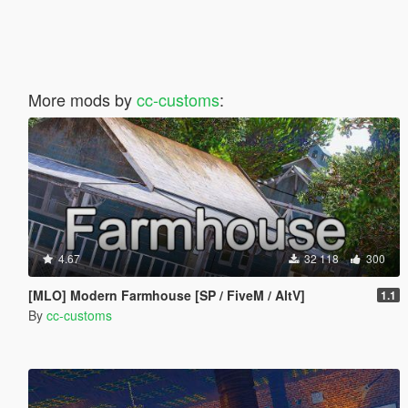
More mods by
cc-customs
:
4.67
32 118
300
[MLO] Modern Farmhouse [SP / FiveM / AltV]
1.1
By
cc-customs