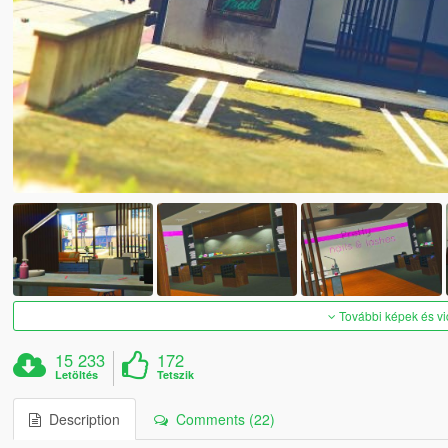
További képek és v
15 233
172
Letöltés
Tetszik
Description
Comments (22)