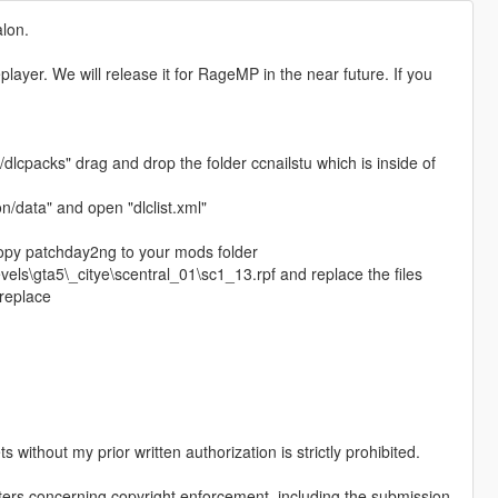
alon.
eplayer. We will release it for RageMP in the near future. If you
dlcpacks" drag and drop the folder ccnailstu which is inside of
data" and open "dlclist.xml"
opy patchday2ng to your mods folder
els\gta5\_citye\scentral_01\sc1_13.rpf and replace the files
_replace
s without my prior written authorization is strictly prohibited.
ters concerning copyright enforcement, including the submission