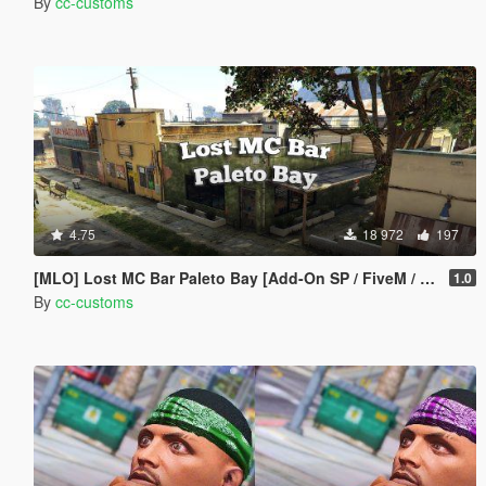
By
cc-customs
4.75
18 972
197
[MLO] Lost MC Bar Paleto Bay [Add-On SP / FiveM / AltV]
1.0
By
cc-customs