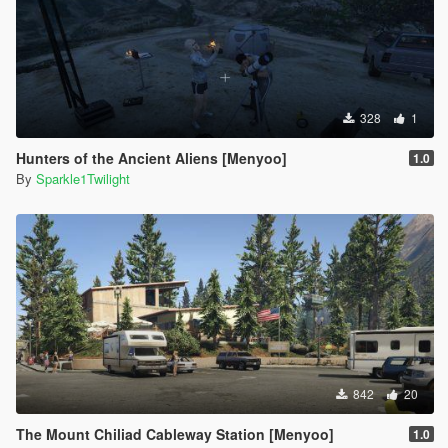
328
1
Hunters of the Ancient Aliens [Menyoo]
1.0
By
Sparkle1Twilight
842
20
The Mount Chiliad Cableway Station [Menyoo]
1.0