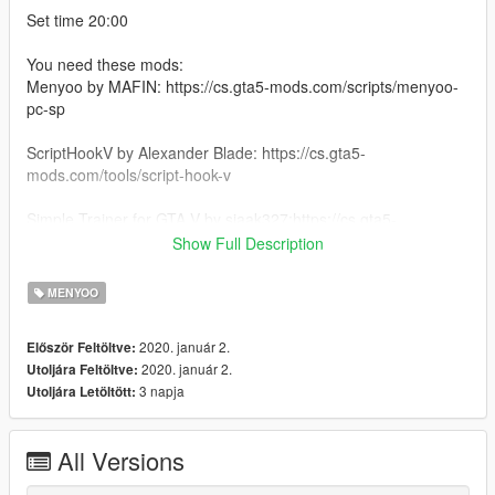
Set time 20:00
You need these mods:
Menyoo by MAFIN: https://cs.gta5-mods.com/scripts/menyoo-
pc-sp
ScriptHookV by Alexander Blade: https://cs.gta5-
mods.com/tools/script-hook-v
Simple Trainer for GTA V by sjaak327:https://cs.gta5-
mods.com/scripts/simple-trainer-for-gtav
Show Full Description
Bugs: Spawn location is in front of the Cult's gate because of to
MENYOO
load the music, so you need to get inside from the left corner.
2020. január 2.
Először Feltöltve:
Note: Altruists don't attack Trevor, so switch into him or in
2020. január 2.
Utoljára Feltöltve:
Trainer switch "Peds ignore Player".
3 napja
Utoljára Letöltött:
All Versions