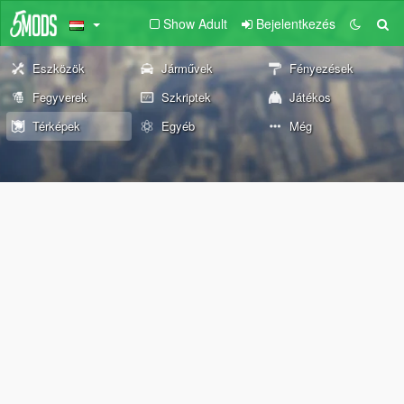
Show Adult
Bejelentkezés
Eszközök
Járművek
Fényezések
Fegyverek
Szkriptek
Játékos
Térképek
Egyéb
Még