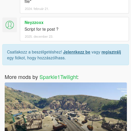
file"
2024. február 21.
Neyzzoxx
Script for te post ?
2025. december 23.
Csatlakozz a beszélgetéshez!
Jelentkezz be
vagy
regisztrálj
egy fiókot, hogy hozzászólhass.
More mods by
Sparkle1Twilight
: