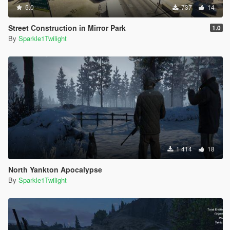
5.0
737
14
Street Construction in Mirror Park
1.0
By
Sparkle1Twilight
1 414
18
North Yankton Apocalypse
By
Sparkle1Twilight