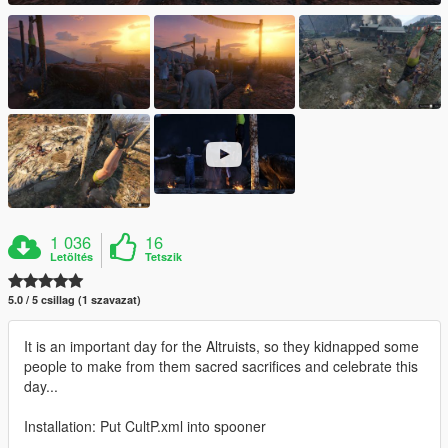
1 036
16
Letöltés
Tetszik
5.0 / 5 csillag (1 szavazat)
It is an important day for the Altruists, so they kidnapped some
people to make from them sacred sacrifices and celebrate this
day...
Installation: Put CultP.xml into spooner