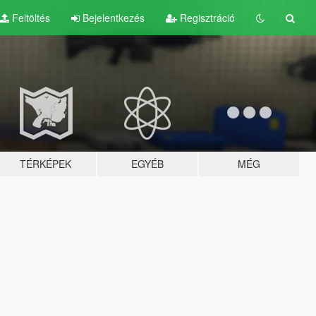
Feltöltés
Bejelentkezés
Regisztráció
TÉRKÉPEK
EGYÉB
MÉG