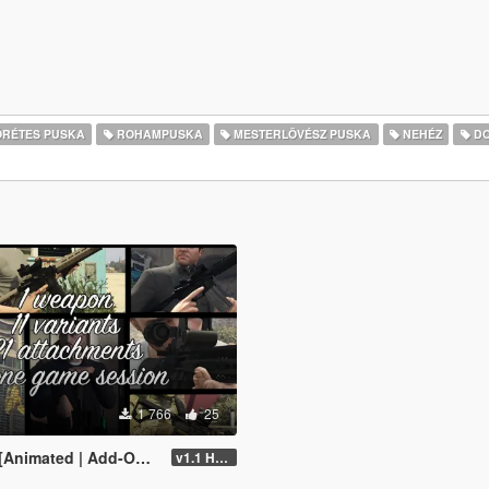
RÉTES PUSKA
ROHAMPUSKA
MESTERLÖVÉSZ PUSKA
NEHÉZ
DO
1 766
25
dd-On | Lore Friendly | FiveM | EFT]
v1.1 Hotfix