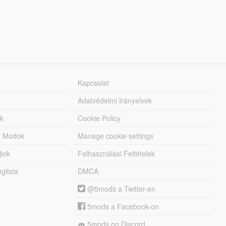
Kapcsolat
Adatvédelmi Irányelvek
k
Cookie Policy
tt Modok
Manage cookie settings
jlok
Felhasználási Feltételek
lista
DMCA
@5mods a Twitter-en
5mods a Facebook-on
5mods on Discord