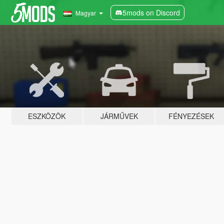
5mods on Discord
Magyar
ESZKÖZÖK
JÁRMŰVEK
FÉNYEZÉSEK