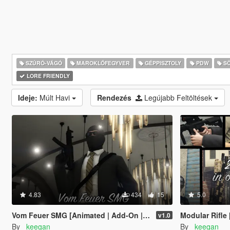
SZÚRÓ-VÁGÓ
MAROKLŐFEGYVER
GÉPPISZTOLY
PDW
SÖ
LORE FRIENDLY
Ideje:
Múlt Havi
Rendezés
Legújabb Feltöltések
4.83
434
15
5.0
Vom Feuer SMG [Animated | Add-On | Lore Friendly | FiveM]
Modular Rifle [Animated | A
v1.0
By
_keegan_
By
_keegan_