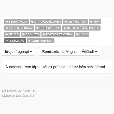
SZÚRÓ-VÁGÓ
MAROKLŐFEGYVER
GÉPPISZTOLY
PDW
SÖRÉTES PUSKA
ROHAMPUSKA
MESTERLÖVÉSZ PUSKA
NEHÉZ
DOBHATÓ
FEGYVER TEXTÚRA
HANG
BEÁLLÍTÁS
LORE FRIENDLY
Ideje:
Tegnapi
Rendezés
Magasan Értékelt
Nincsenek ilyen fájlok, kérlek próbáld más szűrési beállítással.
Designed in Alderney
Made in Los Santos