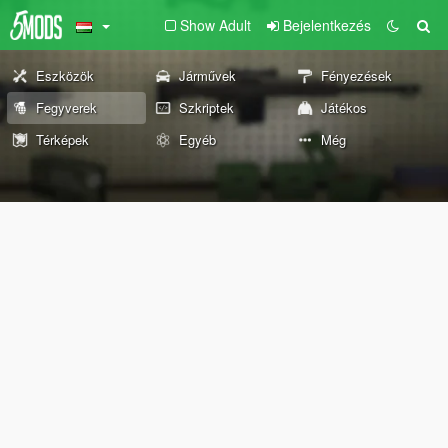
Show Adult
Bejelentkezés
Eszközök
Járművek
Fényezések
Fegyverek
Szkriptek
Játékos
Térképek
Egyéb
Még