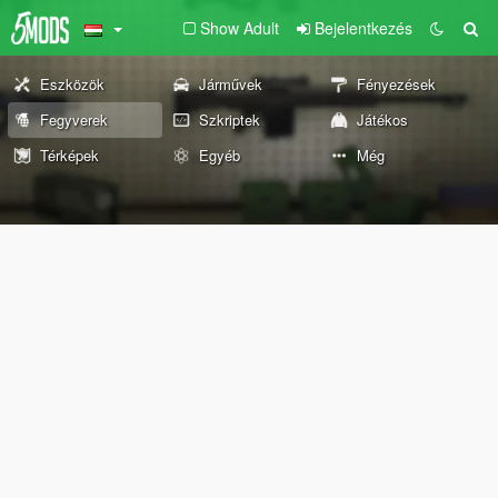
Show Adult
Bejelentkezés
Eszközök
Járművek
Fényezések
Fegyverek
Szkriptek
Játékos
Térképek
Egyéb
Még