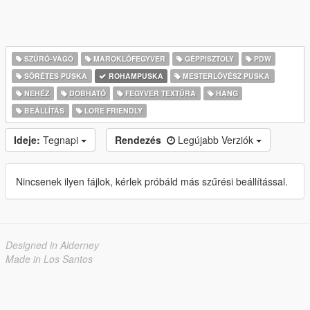
SZÚRÓ-VÁGÓ
MAROKLŐFEGYVER
GÉPPISZTOLY
PDW
SÖRÉTES PUSKA
ROHAMPUSKA
MESTERLÖVÉSZ PUSKA
NEHÉZ
DOBHATÓ
FEGYVER TEXTÚRA
HANG
BEÁLLÍTÁS
LORE FRIENDLY
Ideje:
Tegnapi
Rendezés
Legújabb Verziók
Nincsenek ilyen fájlok, kérlek próbáld más szűrési beállítással.
Designed in Alderney
Made in Los Santos