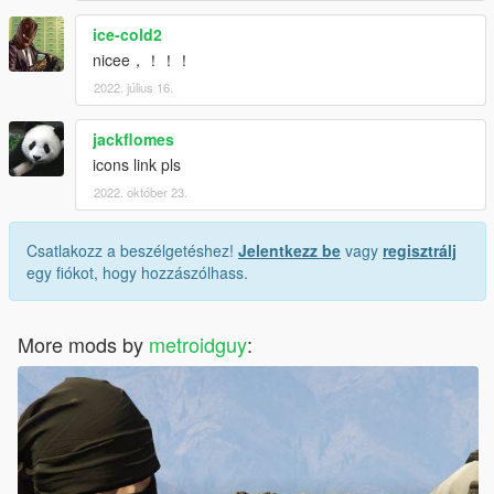
ice-cold2
nicee，！！！
2022. július 16.
jackflomes
icons link pls
2022. október 23.
Csatlakozz a beszélgetéshez!
Jelentkezz be
vagy
regisztrálj
egy fiókot, hogy hozzászólhass.
More mods by
metroidguy
: