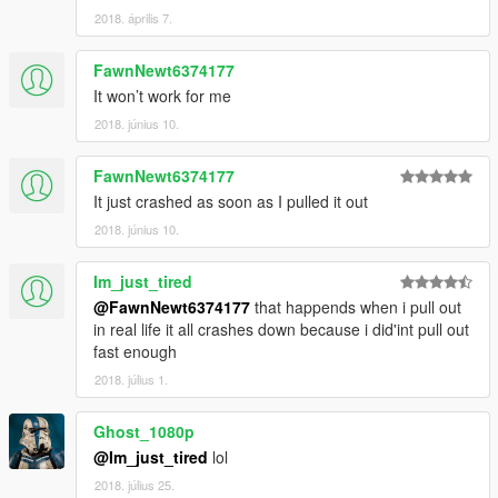
2018. április 7.
FawnNewt6374177
It won’t work for me
2018. június 10.
FawnNewt6374177
It just crashed as soon as I pulled it out
2018. június 10.
Im_just_tired
@FawnNewt6374177
that happends when i pull out
in real life it all crashes down because i did'int pull out
fast enough
2018. július 1.
Ghost_1080p
@Im_just_tired
lol
2018. július 25.