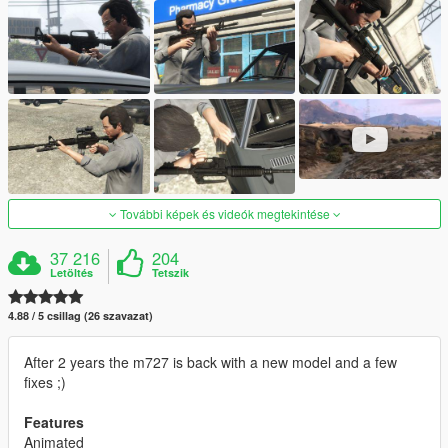
További képek és videók megtekintése
37 216
204
Letöltés
Tetszik
4.88 / 5 csillag (26 szavazat)
After 2 years the m727 is back with a new model and a few
fixes ;)
Features
Animated