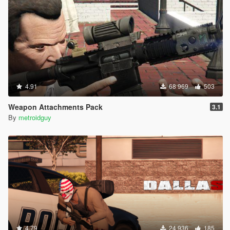
4.91
68 969
503
Weapon Attachments Pack
3.1
By
metroidguy
4.79
24 936
185