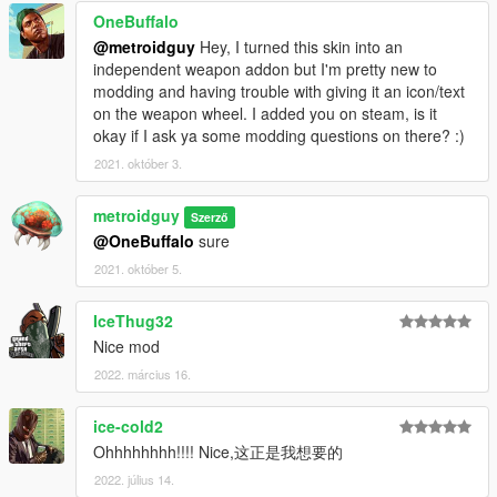
OneBuffalo
@metroidguy
Hey, I turned this skin into an
independent weapon addon but I'm pretty new to
modding and having trouble with giving it an icon/text
on the weapon wheel. I added you on steam, is it
okay if I ask ya some modding questions on there? :)
2021. október 3.
metroidguy
Szerző
@OneBuffalo
sure
2021. október 5.
IceThug32
Nice mod
2022. március 16.
ice-cold2
Ohhhhhhhh!!!! Nice,这正是我想要的
2022. július 14.