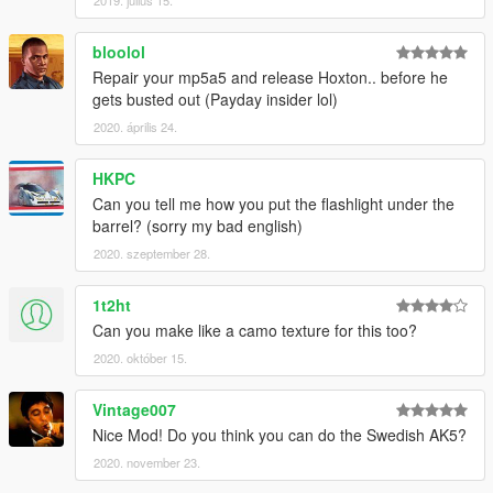
bloolol
Repair your mp5a5 and release Hoxton.. before he
gets busted out (Payday insider lol)
2020. április 24.
HKPC
Can you tell me how you put the flashlight under the
barrel? (sorry my bad english)
2020. szeptember 28.
1t2ht
Can you make like a camo texture for this too?
2020. október 15.
Vintage007
Nice Mod! Do you think you can do the Swedish AK5?
2020. november 23.