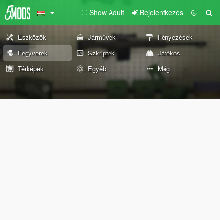
Show Adult
Bejelentkezés
Eszközök
Járművek
Fényezések
Fegyverek
Szkriptek
Játékos
Térképek
Egyéb
Még