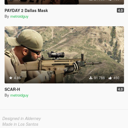
PAYDAY 2 Dallas Mask
4.0
By
metroidguy
4.86
91 788
450
SCAR-H
4.0
By
metroidguy
Designed in Alderney
Made in Los Santos