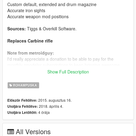
Custom default, extended and drum magazine
Accurate iron sights
Accurate weapon mod positions
Sources:
Tiggs & Overkill Software.
Replaces Carbine rifle
Note from metroidguy:
I'd really appreciate a donation to be able to pay for the
monthly zmodeler subscriptions to keep bringing awesome
content to you guys! As many may not now zmodeler is the
Show Full Description
program used to make cars, weapons and such, the downside
is that it's payware so you have to pay a monthly fee in order to
ROHAMPUSKA
keep on bringing content so any donation helps! :)
2015. augusztus 16.
Először Feltöltve:
2018. április 4.
Utoljára Feltöltve:
4 órája
Utoljára Letöltött:
All Versions