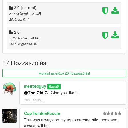
3.0
(current)
31 473 letöltés
, 20 MB
2018. április 4.
2.0
5 736 letöltés
, 30 MB
2015. augusztus 16.
87 Hozzászólás
Mutasd az előző 20 hozzászólást
metroidguy
Szerző
@The Old CJ
Glad you like it!
2018. április 6.
CopTwinkiePuccie
This was always on my top 3 carbine rifle mods and
always will be!