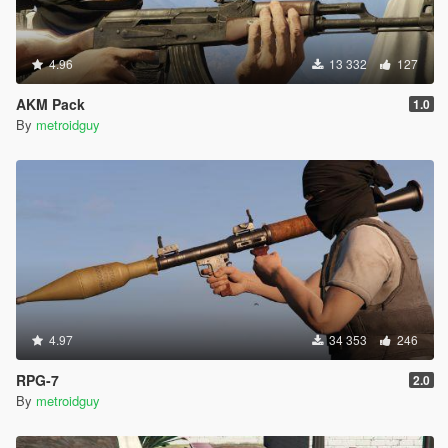
4.96
13 332
127
AKM Pack
1.0
By
metroidguy
4.97
34 353
246
RPG-7
2.0
By
metroidguy