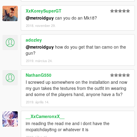
XxKoreySuperGT
@metroidguy
can you do an Mk18?
2018. november 29.
adozley
@metroidguy
how do you get that tan camo on the
gun?
2019. március 24.
NathanG550
I screwed up somewhere on the installation and now
my gun takes the textures from the outfit im wearing
and some of the players hand, anyone have a fix?
2019. április 14.
__XxCameronxX__
im reading the read me and i dont have the
mcpatchday8ng or whatever it is
2019. július 15.