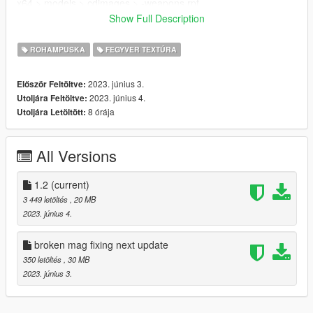
x64 > models > cdimages > -weapons.rpf
- Then drag & drop all ytd & ydr files
Show Full Description
If you can take pictures with this gun please do and send them
ROHAMPUSKA
FEGYVER TEXTÚRA
to me, I'll upload them here and give credit to you for your
work! :)
2023. június 3.
Először Feltöltve:
2023. június 4.
Utoljára Feltöltve:
Credits:
8 órája
Utoljára Letöltött:
ME (nyzr)
Disclaimer; Do not re-upload, modify or sell my work, thank you
All Versions
1.2
(current)
3 449 letöltés
, 20 MB
2023. június 4.
broken mag fixing next update
350 letöltés
, 30 MB
2023. június 3.