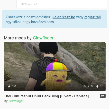
2023. június 3.
Csatlakozz a beszélgetéshez!
Jelentkezz be
vagy
regisztrálj
egy fiókot, hogy hozzászólhass.
More mods by
Clawfinger
:
5.0
216
1
TheBurntPeanut Chud BackBling [Fivem / Replace]
V1
By
Clawfinger