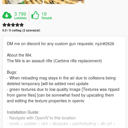
3 799
19
Letöltés
Tetszik
5.0 / 5 csillag (2 szavazat)
DM me on discord for any custom gun requests: nyzr#2626
About the M4:
The M4 is an assault rifle (Carbine rifle replacement)
Bugs:
- When reloading mag stays in the air due to collisions being
deleted temporary [will be added next update
- green textures due to low quality image [Textures was ripped
from game files] [can be somewhat fixed by upscaling them
and editing the texture properties in openiv
Installation Guide:
- Navigate with OpenIV to this location
- mods > update > x64 > dlcpacks > patchday8ng > dlc.rpf >