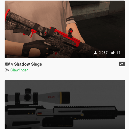
2 087
14
XM4 Shadow Siege
v1
By
Clawfinger