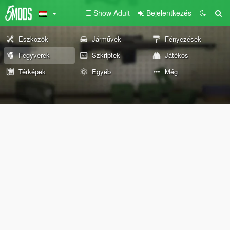
Show Adult
Bejelentkezés
Eszközök
Járművek
Fényezések
Fegyverek
Szkriptek
Játékos
Térképek
Egyéb
Még