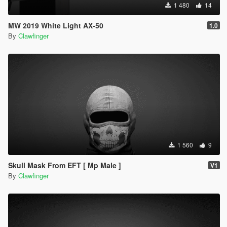
1 480
14
MW 2019 White Light AX-50
1.0
By
Clawfinger
1 560
9
Skull Mask From EFT [ Mp Male ]
V1
By
Clawfinger