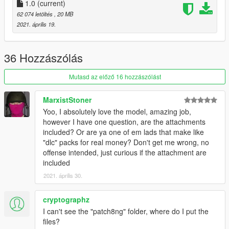
1.0
(current)
62 074 letöltés
, 20 MB
2021. április 19.
36 Hozzászólás
Mutasd az előző 16 hozzászólást
MarxistStoner
Yoo, I absolutely love the model, amazing job,
however I have one question, are the attachments
included? Or are ya one of em lads that make like
"dlc" packs for real money? Don't get me wrong, no
offense intended, just curious if the attachment are
included
2021. április 30.
cryptographz
I can't see the "patch8ng" folder, where do I put the
files?