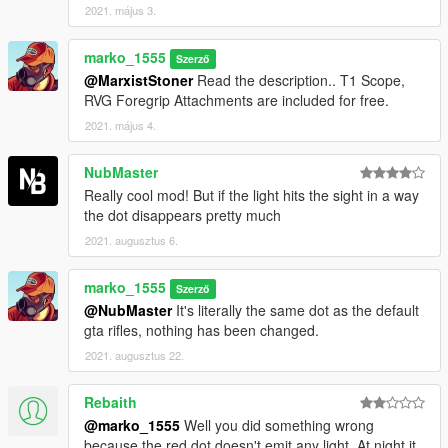
2021. május 3.
marko_1555
Szerző
@MarxistStoner
Read the description.. T1 Scope,
RVG Foregrip Attachments are included for free.
2021. május 4.
NubMaster
Really cool mod! But if the light hits the sight in a way
the dot disappears pretty much
2021. augusztus 6.
marko_1555
Szerző
@NubMaster
It's literally the same dot as the default
gta rifles, nothing has been changed.
2021. augusztus 22.
Rebaith
@marko_1555
Well you did something wrong
because the red dot doesn't emit any light. At night it