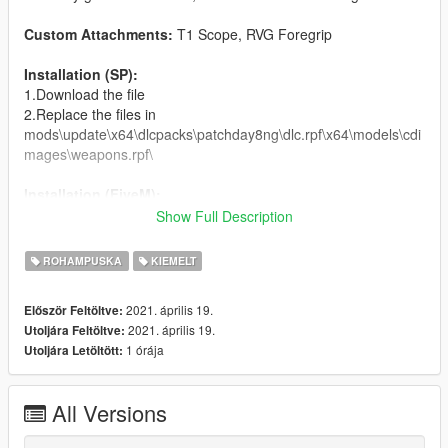
Custom Attachments:
T1 Scope, RVG Foregrip
Installation (SP):
1.Download the file
2.Replace the files in
mods\update\x64\dlcpacks\patchday8ng\dlc.rpf\x64\models\cdi
mages\weapons.rpf\
Installation (FiveM):
1.Download the file
Show Full Description
2.Drag the genericm4 folder in to resources
3. Add the line start genericm4 in server.cfg
ROHAMPUSKA
KIEMELT
2021. április 19.
Először Feltöltve:
2021. április 19.
Utoljára Feltöltve:
1 órája
Utoljára Letöltött:
All Versions