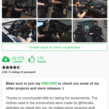
További képek és videók megtekintése
62 075
170
Letöltés
Tetszik
4.56 / 5 csillag (9 szavazat)
Make sure to join my
DISCORD
to check out some of my
other projects and more releases :)
Thanks to crunchycat#1089 for taking the screenshots. The
clothes used in the screenshots were made by @Hanako ,
definitely go check him out, he makes some amazing stuff.