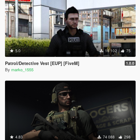
5.0
16 102
75
Patrol/Detective Vest [EUP] [FiveM]
1.0.0
By
marko_1555
4.83
74 088
298