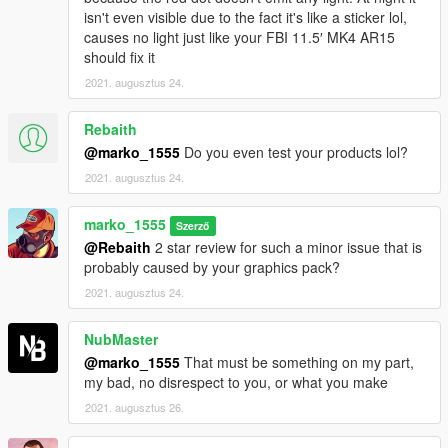
isn't even visible due to the fact it's like a sticker lol,
causes no light just like your FBI 11.5′ MK4 AR15
should fix it
2021. augusztus 24.
Rebaith
@marko_1555
Do you even test your products lol?
2021. augusztus 24.
marko_1555
Szerző
@Rebaith
2 star review for such a minor issue that is
probably caused by your graphics pack?
2021. augusztus 24.
NubMaster
@marko_1555
That must be something on my part,
my bad, no disrespect to you, or what you make
2021. augusztus 26.