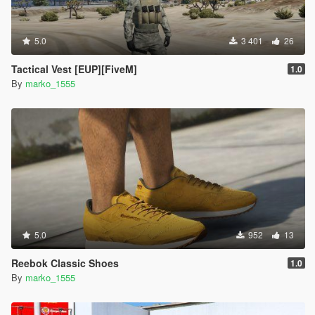
5.0
3 401
26
Tactical Vest [EUP][FiveM]
1.0
By
marko_1555
5.0
952
13
Reebok Classic Shoes
1.0
By
marko_1555