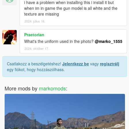
i have a problem when installing this i install it but
when im in game the gun model is all white and the
texture are missing
2024. július 16.
Praetorian
What's the uniform used in the photo?
@marko_1555
2024. október 17.
Csatlakozz a beszélgetéshez!
Jelentkezz be
vagy
regisztrálj
egy fiókot, hogy hozzászólhass.
More mods by
markomods
: