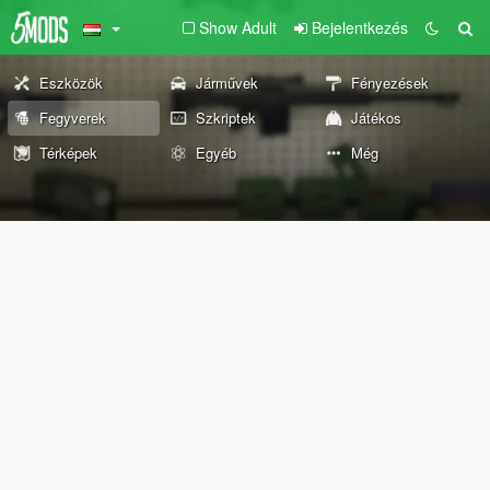
Show Adult
Bejelentkezés
Eszközök
Járművek
Fényezések
Fegyverek
Szkriptek
Játékos
Térképek
Egyéb
Még