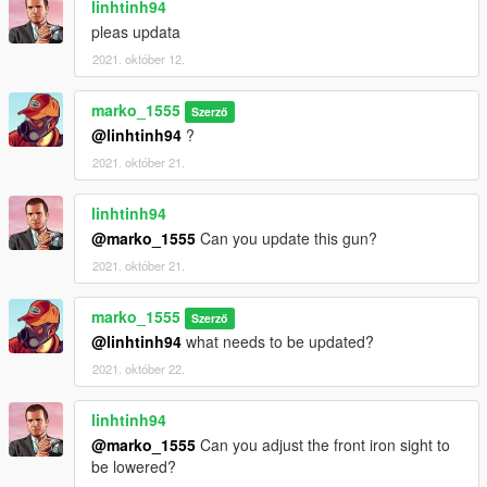
linhtinh94
pleas updata
2021. október 12.
marko_1555
Szerző
@linhtinh94
?
2021. október 21.
linhtinh94
@marko_1555
Can you update this gun?
2021. október 21.
marko_1555
Szerző
@linhtinh94
what needs to be updated?
2021. október 22.
linhtinh94
@marko_1555
Can you adjust the front iron sight to
be lowered?