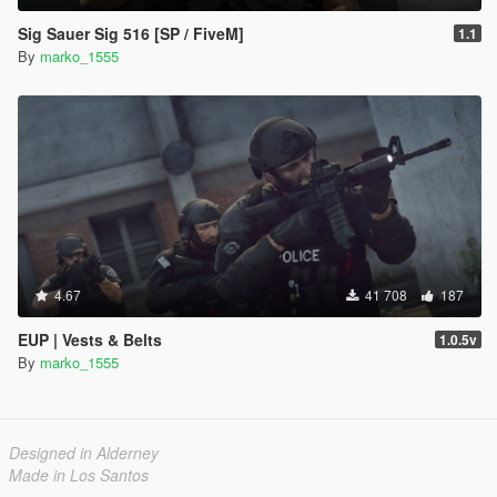
Sig Sauer Sig 516 [SP / FiveM]
1.1
By
marko_1555
4.67
41 708
187
EUP | Vests & Belts
1.0.5v
By
marko_1555
Designed in Alderney
Made in Los Santos