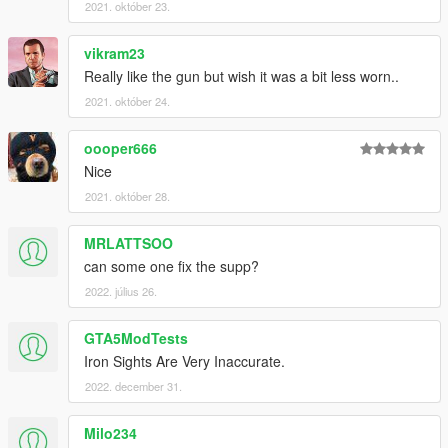
2021. október 23.
vikram23
Really like the gun but wish it was a bit less worn..
2021. október 24.
oooper666
Nice
2021. október 28.
MRLATTSOO
can some one fix the supp?
2022. július 26.
GTA5ModTests
Iron Sights Are Very Inaccurate.
2022. december 31.
Milo234