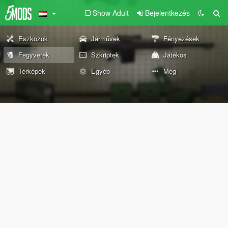
Show Adult
Bejelentkezés
Eszközök
Járművek
Fényezések
Fegyverek
Szkriptek
Játékos
Térképek
Egyéb
Még