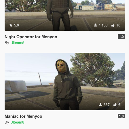
5.0
1 168
10
Night Operator for Menyoo
1.0
By
Ulteam8
667
6
Maniac for Menyoo
1.0
By
Ulteam8