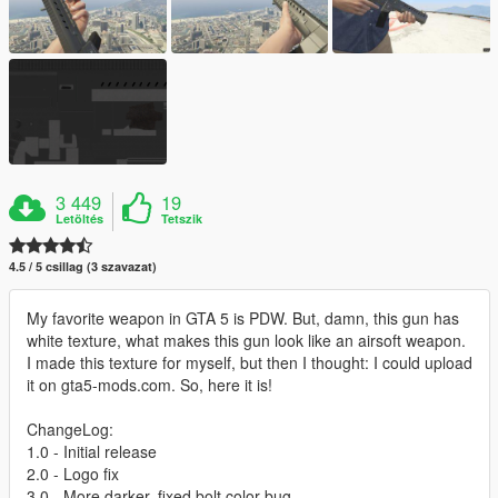
3 449
19
Letöltés
Tetszik
4.5 / 5 csillag (3 szavazat)
My favorite weapon in GTA 5 is PDW. But, damn, this gun has
white texture, what makes this gun look like an airsoft weapon.
I made this texture for myself, but then I thought: I could upload
it on gta5-mods.com. So, here it is!
ChangeLog:
1.0 - Initial release
2.0 - Logo fix
3.0 - More darker, fixed bolt color bug