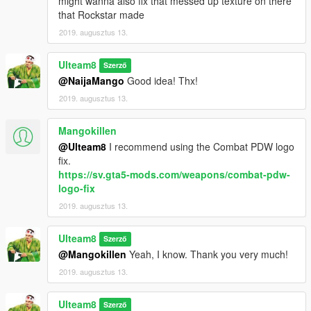
might wanna also fix that messed up texture on there
that Rockstar made
2019. augusztus 13.
Ulteam8
Szerző
@NaijaMango
Good idea! Thx!
2019. augusztus 13.
Mangokillen
@Ulteam8
I recommend using the Combat PDW logo
fix.
https://sv.gta5-mods.com/weapons/combat-pdw-
logo-fix
2019. augusztus 13.
Ulteam8
Szerző
@Mangokillen
Yeah, I know. Thank you very much!
2019. augusztus 13.
Ulteam8
Szerző