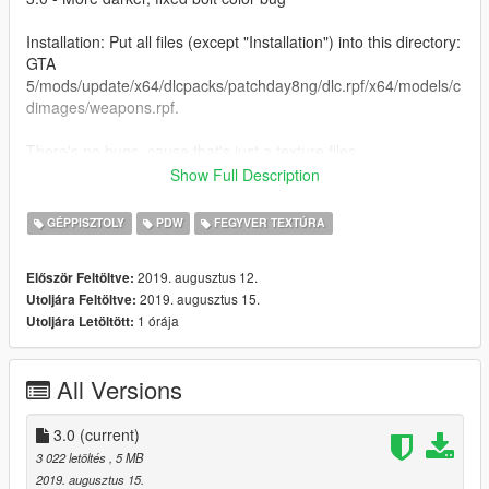
Installation: Put all files (except "Installation") into this directory:
GTA
5/mods/update/x64/dlcpacks/patchday8ng/dlc.rpf/x64/models/c
dimages/weapons.rpf.
There's no bugs, cause that's just a texture files.
Show Full Description
You can use it in your video and etc.
GÉPPISZTOLY
PDW
FEGYVER TEXTÚRA
2019. augusztus 12.
Először Feltöltve:
2019. augusztus 15.
Utoljára Feltöltve:
1 órája
Utoljára Letöltött:
All Versions
3.0
(current)
3 022 letöltés
, 5 MB
2019. augusztus 15.