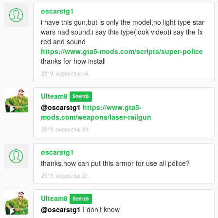
oscarstg1
i have this gun,but is only the model,no light type star
wars nad sound.i say this type(look video)i say the fx
red and sound
https://www.gta5-mods.com/scripts/super-police
thanks for how install
2019. augusztus 16.
Ulteam8
Szerző
@oscarstg1
https://www.gta5-
mods.com/weapons/laser-railgun
2019. augusztus 20.
oscarstg1
thanks.how can put this armor for use all pólice?
2019. augusztus 21.
Ulteam8
Szerző
@oscarstg1
I don't know