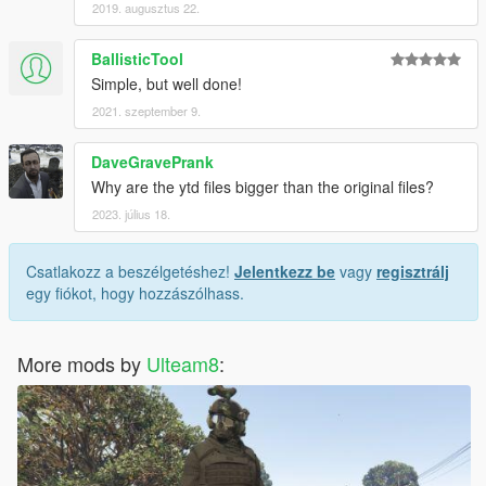
2019. augusztus 22.
BallisticTool
Simple, but well done!
2021. szeptember 9.
DaveGravePrank
Why are the ytd files bigger than the original files?
2023. július 18.
Csatlakozz a beszélgetéshez!
Jelentkezz be
vagy
regisztrálj
egy fiókot, hogy hozzászólhass.
More mods by
Ulteam8
: