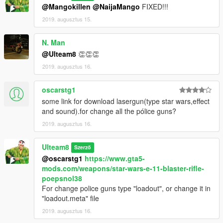
@Mangokillen
@NaijaMango
FIXED!!!
2019. augusztus 15.
N. Man
@Ulteam8
👏👏👏
2019. augusztus 16.
oscarstg1
some link for download lasergun(type star wars,effect
and sound).for change all the pólice guns?
2019. augusztus 16.
Ulteam8
Szerző
@oscarstg1
https://www.gta5-
mods.com/weapons/star-wars-e-11-blaster-rifle-
poepsnol38
For change police guns type "loadout", or change it in
"loadout.meta" file
2019. augusztus 16.