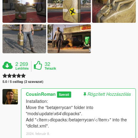
2 269
32
Letöltés
Tetszik
5.0 / 5 csillag (2 szavazat)
CousinRoman
Rögzített Hozzászólás
Szerző
Installation:
Move the "betajerrycan" folder into
"mods\update\x64\dlcpacks".
Add "<Item>dlcpacks:/betajerrycan/</Item>" into the
"dlclist.xml".
2024. február 8.