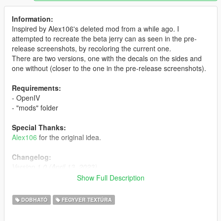
Information:
Inspired by Alex106's deleted mod from a while ago. I
attempted to recreate the beta jerry can as seen in the pre-
release screenshots, by recoloring the current one.
There are two versions, one with the decals on the sides and
one without (closer to the one in the pre-release screenshots).
Requirements:
- OpenIV
- "mods" folder
Special Thanks:
Alex106
for the original idea.
Changelog:
Version 1.0 (April 13, 2023)
- Initial release
Show Full Description
Version 2.0 (February 3, 2024)
DOBHATÓ
FEGYVER TEXTÚRA
- Updated folder structure
- Fixed replace method