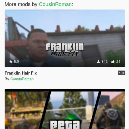
More mods by
CousinRoman
:
5.0
842
24
Franklin Hair Fix
1.0
By
CousinRoman