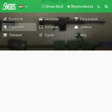
Show Adult
Bejelentkezés
Eszközök
Járművek
Fényezések
Fegyverek
Szkriptek
Játékos
Térképek
Egyéb
Még