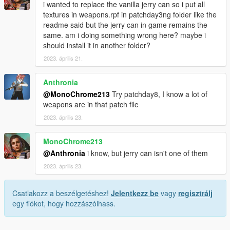
i wanted to replace the vanilla jerry can so i put all
textures in weapons.rpf in patchday3ng folder like the
readme said but the jerry can in game remains the
same. am i doing something wrong here? maybe i
should install it in another folder?
2023. április 21.
Anthronia
@MonoChrome213
Try patchday8, I know a lot of
weapons are in that patch file
2023. április 23.
MonoChrome213
@Anthronia
i know, but jerry can isn't one of them
2023. április 23.
Csatlakozz a beszélgetéshez!
Jelentkezz be
vagy
regisztrálj
egy fiókot, hogy hozzászólhass.