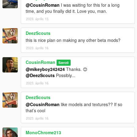
@CousinRoman
I was waiting for this for a long
time, and you finally did it. Love you, man.
2023. április 15.
DeezScouts
this is nice plan on making any other beta mods?
2023. április 16.
CousinRoman
Szerző
@mikeyboy242424
Thanks. 😊
@DeezScouts
Possibly...
2023. április 16.
DeezScouts
@CousinRoman
like models and textures?? If so
that’s cool
2023. április 16.
MonoChrome213