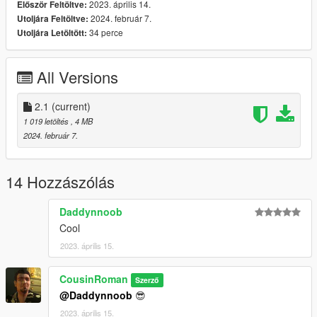
2023. április 14.
Először Feltöltve:
- Updated dlc pack
2024. február 7.
Utoljára Feltöltve:
34 perce
Utoljára Letöltött:
All Versions
2.1
(current)
1 019 letöltés
, 4 MB
2024. február 7.
14 Hozzászólás
Daddynnoob
Cool
2023. április 15.
CousinRoman
Szerző
@Daddynnoob
😎
2023. április 15.