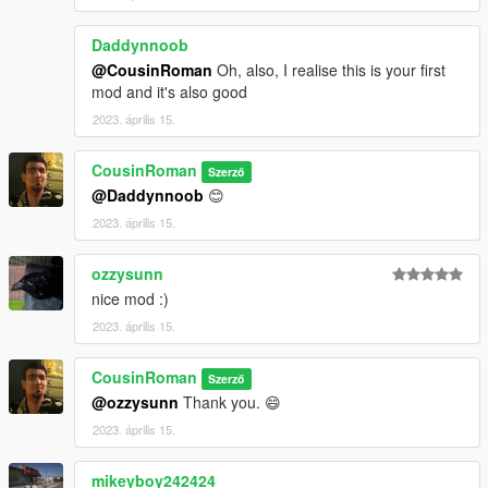
Daddynnoob
@CousinRoman
Oh, also, I realise this is your first
mod and it's also good
2023. április 15.
CousinRoman
Szerző
@Daddynnoob
😊
2023. április 15.
ozzysunn
nice mod :)
2023. április 15.
CousinRoman
Szerző
@ozzysunn
Thank you. 😄
2023. április 15.
mikeyboy242424