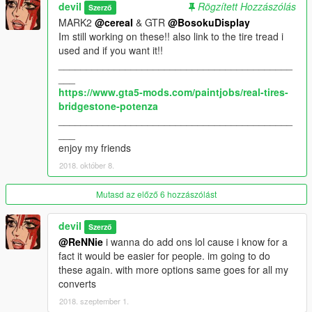
deviI
Rögzített Hozzászólás
Szerző
MARK2
@cereaI
& GTR
@BosokuDisplay
Im still working on these!! also link to the tire tread i
used and if you want it!!
__________________________________________
___
https://www.gta5-mods.com/paintjobs/real-tires-
bridgestone-potenza
__________________________________________
___
enjoy my friends
2018. október 8.
Mutasd az előző 6 hozzászólást
deviI
Szerző
@ReNNie
i wanna do add ons lol cause i know for a
fact it would be easier for people. im going to do
these again. with more options same goes for all my
converts
2018. szeptember 1.