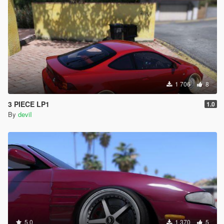
1 706
8
3 PIECE LP1
1.0
By
deviI
5.0
1 370
5