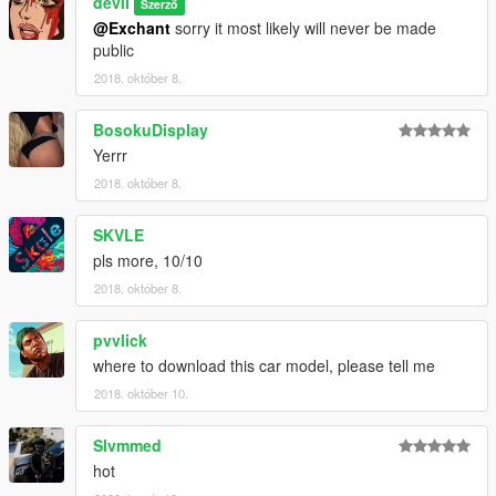
deviI
Szerző
@Exchant
sorry it most likely will never be made
public
2018. október 8.
BosokuDisplay
Yerrr
2018. október 8.
SKVLE
pls more, 10/10
2018. október 8.
pvvlick
where to download this car model, please tell me
2018. október 10.
Slvmmed
hot