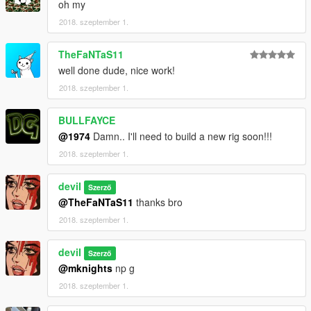
oh my
2018. szeptember 1.
TheFaNTaS11
well done dude, nice work!
2018. szeptember 1.
BULLFAYCE
@1974
Damn.. I'll need to build a new rig soon!!!
2018. szeptember 1.
deviI
Szerző
@TheFaNTaS11
thanks bro
2018. szeptember 1.
deviI
Szerző
@mknights
np g
2018. szeptember 1.