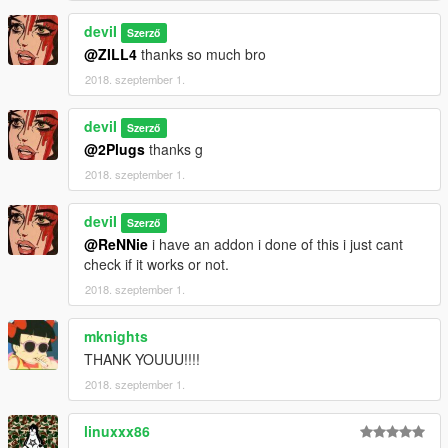
deviI
Szerző
@ZILL4
thanks so much bro
2018. szeptember 1.
deviI
Szerző
@2Plugs
thanks g
2018. szeptember 1.
deviI
Szerző
@ReNNie
i have an addon i done of this i just cant
check if it works or not.
2018. szeptember 1.
mknights
THANK YOUUU!!!!
2018. szeptember 1.
linuxxx86