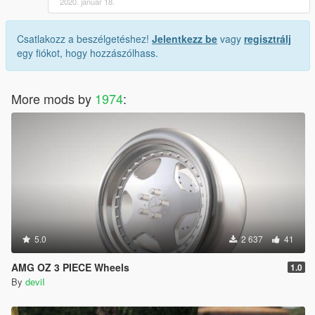
2020. január 18.
Csatlakozz a beszélgetéshez!
Jelentkezz be
vagy
regisztrálj
egy fiókot, hogy hozzászólhass.
More mods by
1974
:
5.0
2 637
41
AMG OZ 3 PIECE Wheels
1.0
By
deviI