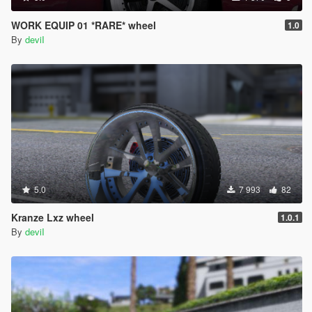
WORK EQUIP 01 *RARE* wheel
1.0
By
deviI
5.0
7 993
82
Kranze Lxz wheel
1.0.1
By
deviI