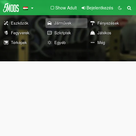
Show Adult
Bejelentkezés
Eszközök
Járművek
Fényezések
Fegyverek
Szkriptek
Játékos
Térképek
Egyéb
Még