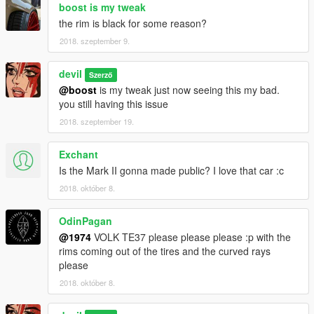
boost is my tweak
the rim is black for some reason?
2018. szeptember 9.
deviI
Szerző
@boost
is my tweak just now seeing this my bad.
you still having this issue
2018. szeptember 19.
Exchant
Is the Mark II gonna made public? I love that car :c
2018. október 8.
OdinPagan
@1974
VOLK TE37 please please please :p with the
rims coming out of the tires and the curved rays
please
2018. október 8.