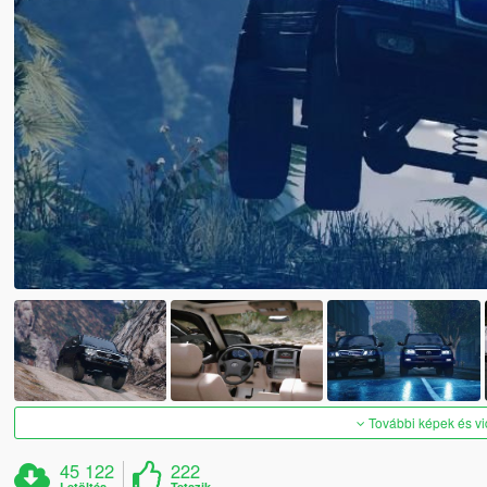
További képek és v
45 122
222
Letöltés
Tetszik