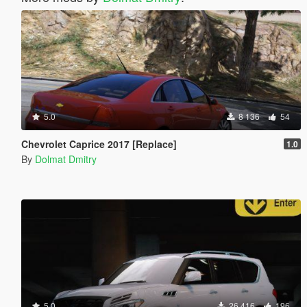
5.0
8 136
54
Chevrolet Caprice 2017 [Replace]
1.0
By
Dolmat Dmitry
5.0
26 416
196