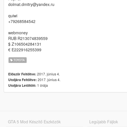
dolmat.dmitry@yandex.ru
quiwi
+79268584542
webmoney
RUB R213074839559
$ Z106504284131
€ E222916255399
TOYOTA
2017. június 4.
Először Feltöltve:
2017. június 4.
Utoljára Feltöltve:
1 órája
Utoljára Letöltött:
GTA 5 Mod Készítő Eszközök
Legújabb Fájlok