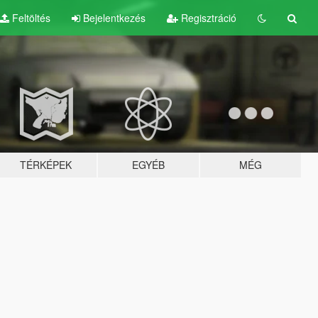
Feltöltés
Bejelentkezés
Regisztráció
TÉRKÉPEK
EGYÉB
MÉG