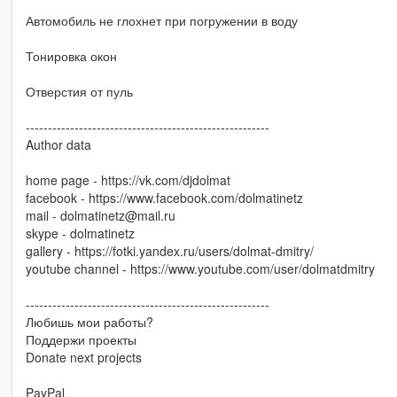
Автомобиль не глохнет при погружении в воду
Тонировка окон
Отверстия от пуль
-------------------------------------------------------
Author data
home page - https://vk.com/djdolmat
facebook - https://www.facebook.com/dolmatinetz
mail - dolmatinetz@mail.ru
skype - dolmatinetz
gallery - https://fotki.yandex.ru/users/dolmat-dmitry/
youtube channel - https://www.youtube.com/user/dolmatdmitry
-------------------------------------------------------
Любишь мои работы?
Поддержи проекты
Donate next projects
PayPal