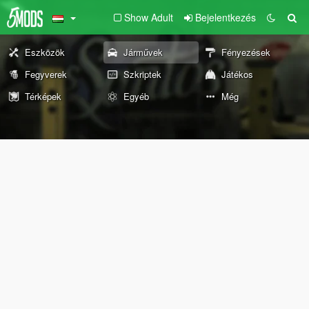
Show Adult
Bejelentkezés
Eszközök
Járművek
Fényezések
Fegyverek
Szkriptek
Játékos
Térképek
Egyéb
Még