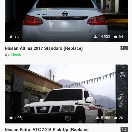
3.5
14 023
54
Nissan Altima 2017 Standard [Replace]
1.0
By
Theeb
4.06
5 456
20
Nissan Patrol VTC 2016 Pick-Up [Replace]
1.0