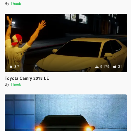
By
Theeb
3.7
9 179
31
Toyota Camry 2018 LE
By
Theeb