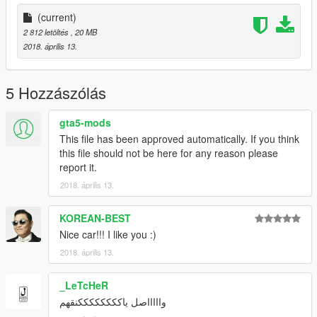
(current)
2 812 letöltés
, 20 MB
2018. április 13.
5 Hozzászólás
gta5-mods
This file has been approved automatically. If you think
this file should not be here for any reason please
report it.
2018. április 13.
KOREAN-BEST
Nice car!!! I like you :)
2018. április 13.
_LeTcHeR
واااااصل ياككككككككنقهم