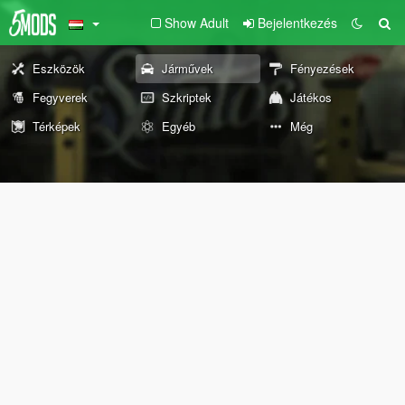
Show Adult
Bejelentkezés
Eszközök
Járművek
Fényezések
Fegyverek
Szkriptek
Játékos
Térképek
Egyéb
Még