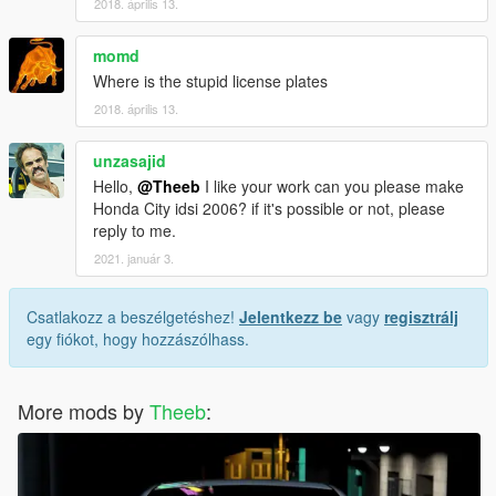
2018. április 13.
momd
Where is the stupid license plates
2018. április 13.
unzasajid
Hello,
@Theeb
I like your work can you please make
Honda City idsi 2006? if it's possible or not, please
reply to me.
2021. január 3.
Csatlakozz a beszélgetéshez!
Jelentkezz be
vagy
regisztrálj
egy fiókot, hogy hozzászólhass.
More mods by
Theeb
: