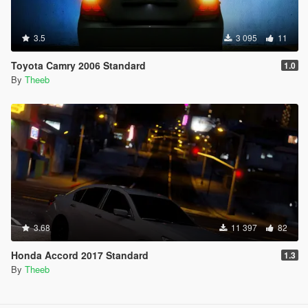
3.5
3 095
11
Toyota Camry 2006 Standard
1.0
By
Theeb
3.68
11 397
82
Honda Accord 2017 Standard
1.3
By
Theeb