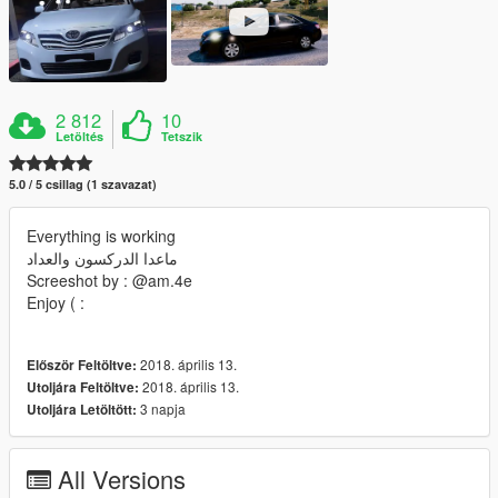
2 812
10
Letöltés
Tetszik
5.0 / 5 csillag (1 szavazat)
Everything is working
ماعدا الدركسون والعداد
Screeshot by : @am.4e
Enjoy ( :
2018. április 13.
Először Feltöltve:
2018. április 13.
Utoljára Feltöltve:
3 napja
Utoljára Letöltött:
All Versions