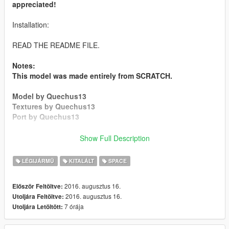
appreciated!
Installation:
READ THE README FILE.
Notes:
This model was made entirely from SCRATCH.
Model by Quechus13
Textures by Quechus13
Port by Quechus13
www.youtube.com/quechus13
Show Full Description
www.patreon.com/quechus13
LÉGIJÁRMŰ
KITALÁLT
SPACE
Please if you like my work please donate, it would be
appreciated!
2016. augusztus 16.
Először Feltöltve:
2016. augusztus 16.
Utoljára Feltöltve:
FOR HUGE YOUTUBERS:
7 órája
Utoljára Letöltött:
PLEASE CREDIT MY CHANNEL SO PEOPLE CAN GO
THERE TOO