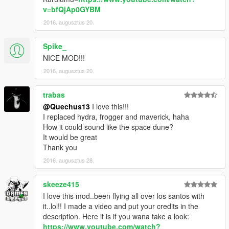
v=bfQjAp0GYBM
2016. augusztus 20.
Spike_
NICE MOD!!!
2016. augusztus 20.
trabas
@Quechus13
I love this!!!
I replaced hydra, frogger and maverick, haha
How it could sound like the space dune?
It would be great
Thank you
2016. augusztus 28.
skeeze415
I love this mod..been flying all over los santos with
it..lol!! I made a video and put your credits in the
description. Here it is if you wana take a look:
https://www.youtube.com/watch?