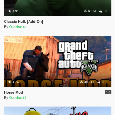
4.91
6 874
58
Classic Hulk [Add-On]
By
Quechus13
4.74
40 841
305
Horse Mod
1.0
By
Quechus13