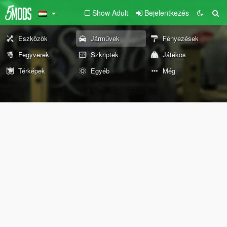
Show Adult
Bejelentkezés
Eszközök
Járművek
Fényezések
Fegyverek
Szkriptek
Játékos
Térképek
Egyéb
Még