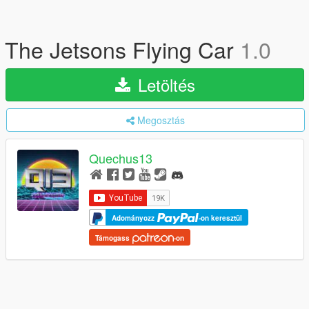
The Jetsons Flying Car
1.0
Letöltés
Megosztás
Quechus13
Adományozz
-on keresztül
Támogass
-on