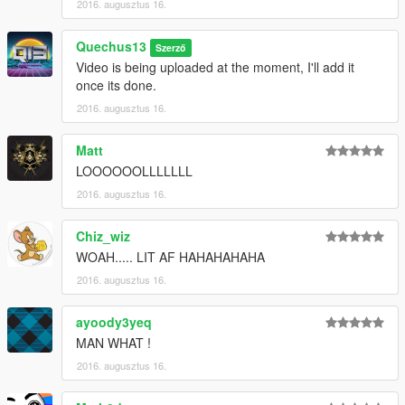
2016. augusztus 16.
Quechus13
Szerző
Video is being uploaded at the moment, I'll add it
once its done.
2016. augusztus 16.
Matt
LOOOOOOLLLLLLL
2016. augusztus 16.
Chiz_wiz
WOAH..... LIT AF HAHAHAHAHA
2016. augusztus 16.
ayoody3yeq
MAN WHAT !
2016. augusztus 16.