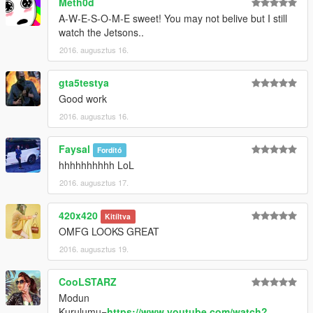
Meth0d
A-W-E-S-O-M-E sweet! You may not belive but I still
watch the Jetsons..
2016. augusztus 16.
gta5testya
Good work
2016. augusztus 16.
Faysal
Fordító
hhhhhhhhhh LoL
2016. augusztus 17.
420x420
Kitíltva
OMFG LOOKS GREAT
2016. augusztus 19.
CooLSTARZ
Modun
Kurulumu=
https://www.youtube.com/watch?