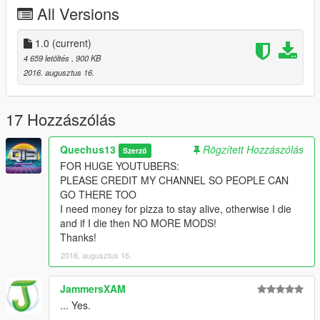
All Versions
I need money for pizza to stay alive, otherwise I die and if I
die then NO MORE MODS!
1.0
(current)
Thanks!
4 659 letöltés
, 900 KB
2016. augusztus 16.
17 Hozzászólás
Quechus13
Rögzített Hozzászólás
Szerző
FOR HUGE YOUTUBERS:
PLEASE CREDIT MY CHANNEL SO PEOPLE CAN
GO THERE TOO
I need money for pizza to stay alive, otherwise I die
and if I die then NO MORE MODS!
Thanks!
2016. augusztus 16.
JammersXAM
... Yes.