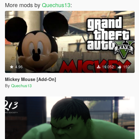
More mods by
Quechus13
:
4.96
19 052
150
Mickey Mouse [Add-On]
By
Quechus13