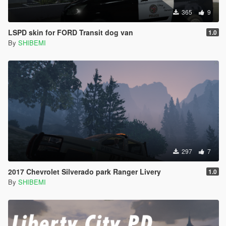
365
9
LSPD skin for FORD Transit dog van
1.0
By
SHIBEMI
297
7
2017 Chevrolet Silverado park Ranger Livery
1.0
By
SHIBEMI