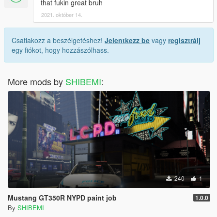
that fukin great bruh
2021. október 14.
Csatlakozz a beszélgetéshez!
Jelentkezz be
vagy
regisztrálj
egy fiókot, hogy hozzászólhass.
More mods by
SHIBEMI
:
240
1
Mustang GT350R NYPD paint job
1.0.0
By
SHIBEMI