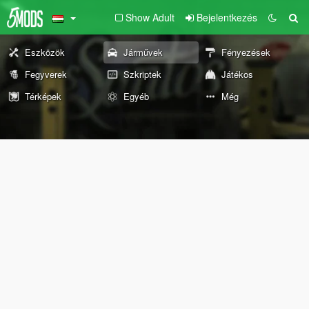
Show Adult
Bejelentkezés
Eszközök
Járművek
Fényezések
Fegyverek
Szkriptek
Játékos
Térképek
Egyéb
Még