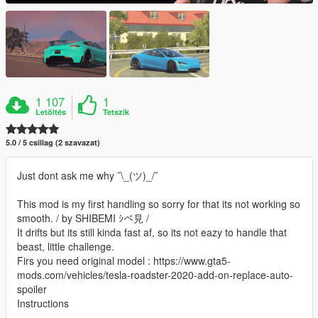
1 107
1
Letöltés
Tetszik
5.0 / 5 csillag (2 szavazat)
Just dont ask me why ¯\_(ツ)_/¯
This mod is my first handling so sorry for that its not working so
smooth. / by SHIBEMI ｼべ見 /
It drifts but its still kinda fast af, so its not eazy to handle that
beast, little challenge.
Firs you need original model : https://www.gta5-
mods.com/vehicles/tesla-roadster-2020-add-on-replace-auto-
spoiler
Instructions