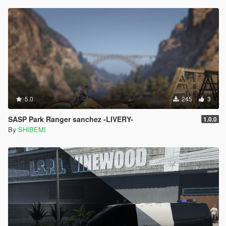
5.0
245
3
SASP Park Ranger sanchez -LIVERY-
1.0.0
By
SHIBEMI