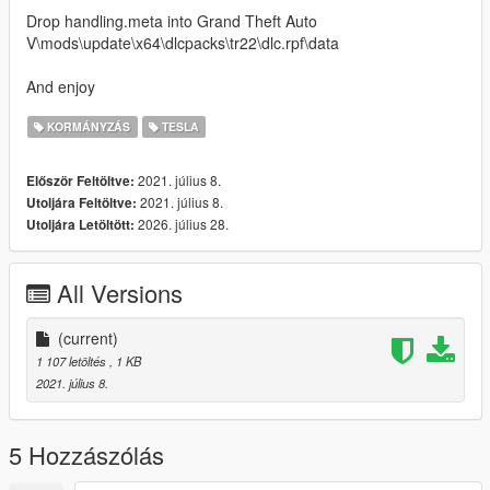
Drop handling.meta into Grand Theft Auto
V\mods\update\x64\dlcpacks\tr22\dlc.rpf\data
And enjoy
KORMÁNYZÁS
TESLA
2021. július 8.
Először Feltöltve:
2021. július 8.
Utoljára Feltöltve:
2026. július 28.
Utoljára Letöltött:
All Versions
(current)
1 107 letöltés
, 1 KB
2021. július 8.
5 Hozzászólás