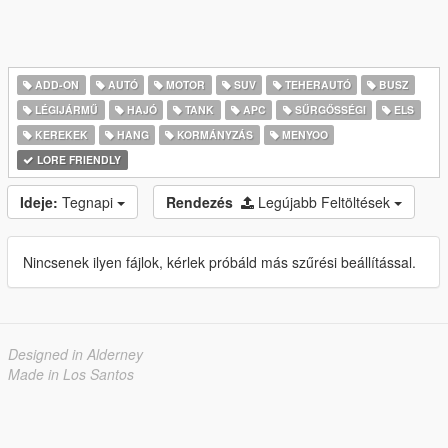
ADD-ON
AUTÓ
MOTOR
SUV
TEHERAUTÓ
BUSZ
LÉGIJÁRMŰ
HAJÓ
TANK
APC
SŰRGŐSSÉGI
ELS
KEREKEK
HANG
KORMÁNYZÁS
MENYOO
LORE FRIENDLY
Ideje:
Tegnapi
Rendezés
Legújabb Feltöltések
Nincsenek ilyen fájlok, kérlek próbáld más szűrési beállítással.
Designed in Alderney
Made in Los Santos