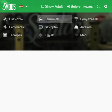
Show Adult
Bejelentkezés
Eszközök
Járművek
Fényezések
Fegyverek
Szkriptek
Játékos
Térképek
Egyéb
Még