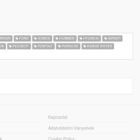
RRARI
FORD
HONDA
HUMMER
HYUNDAI
INFINITI
NI
PEUGEOT
PONTIAC
PORSCHE
RANGE ROVER
Kapcsolat
Adatvédelmi Irányelvek
k
Cookie Policy