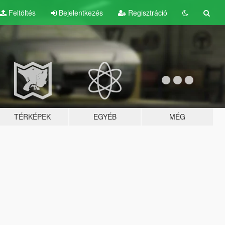
Feltöltés
Bejelentkezés
Regisztráció
TÉRKÉPEK
EGYÉB
MÉG