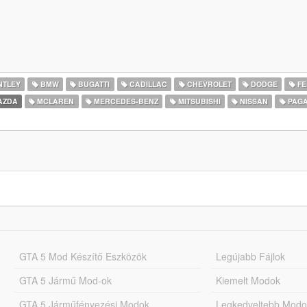
NTLEY
BMW
BUGATTI
CADILLAC
CHEVROLET
DODGE
FE
AZDA
MCLAREN
MERCEDES-BENZ
MITSUBISHI
NISSAN
PAGA
GTA 5 Mod Készítő Eszközök
Legújabb Fájlok
GTA 5 Jármű Mod-ok
Kiemelt Modok
GTA 5 Járműfényezési Modok
Legkedveltebb Modo