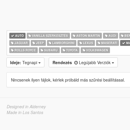
AUTÓ
VANILLA SZERKESZTÉS
ASTON MARTIN
AUDI
BE
JAGUAR
JEEP
LAMBORGHINI
LEXUS
MASERATI
M
ROLLS ROYCE
SUBARU
TOYOTA
VOLKSWAGEN
Ideje:
Tegnapi
Rendezés
Legújabb Verziók
Nincsenek ilyen fájlok, kérlek próbáld más szűrési beállítással.
Designed in Alderney
Made in Los Santos