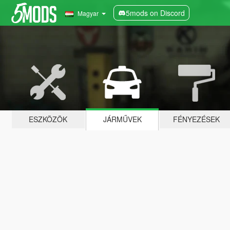
5mods on Discord
Magyar
ESZKÖZÖK
JÁRMŰVEK
FÉNYEZÉSEK