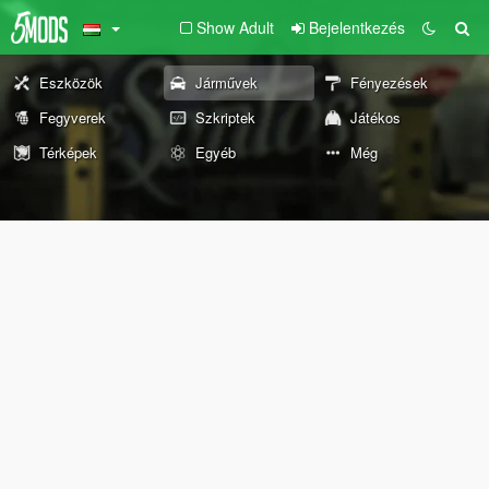
Show Adult
Bejelentkezés
Eszközök
Járművek
Fényezések
Fegyverek
Szkriptek
Játékos
Térképek
Egyéb
Még