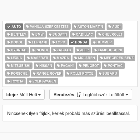
AUTÓ
VANILLA SZERKESZTÉS
ASTON MARTIN
AUDI
BENTLEY
BMW
BUGATTI
CADILLAC
CHEVROLET
DODGE
FERRARI
FORD
HONDA
HUMMER
HYUNDAI
INFINITI
JAGUAR
JEEP
LAMBORGHINI
LEXUS
MASERATI
MAZDA
MCLAREN
MERCEDES-BENZ
MITSUBISHI
NISSAN
PAGANI
PEUGEOT
PONTIAC
PORSCHE
RANGE ROVER
ROLLS ROYCE
SUBARU
TOYOTA
VOLKSWAGEN
Ideje:
Múlt Heti
Rendezés
Legtöbbször Letöltött
Nincsenek ilyen fájlok, kérlek próbáld más szűrési beállítással.