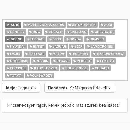
AUTÓ
VANILLA SZERKESZTÉS
ASTON MARTIN
AUDI
BENTLEY
BMW
BUGATTI
CADILLAC
CHEVROLET
DODGE
FERRARI
FORD
HONDA
HUMMER
HYUNDAI
INFINITI
JAGUAR
JEEP
LAMBORGHINI
LEXUS
MASERATI
MAZDA
MCLAREN
MERCEDES-BENZ
MITSUBISHI
NISSAN
PAGANI
PEUGEOT
PONTIAC
PORSCHE
RANGE ROVER
ROLLS ROYCE
SUBARU
TOYOTA
VOLKSWAGEN
Ideje:
Tegnapi
Rendezés
Magasan Értékelt
Nincsenek ilyen fájlok, kérlek próbáld más szűrési beállítással.