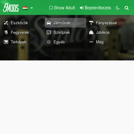
Show Adult
Bejelentkezés
Eszközök
Járművek
Fényezések
Fegyverek
Szkriptek
Játékos
Térképek
Egyéb
Még