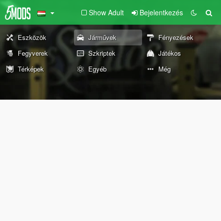
Show Adult
Bejelentkezés
Eszközök
Járművek
Fényezések
Fegyverek
Szkriptek
Játékos
Térképek
Egyéb
Még