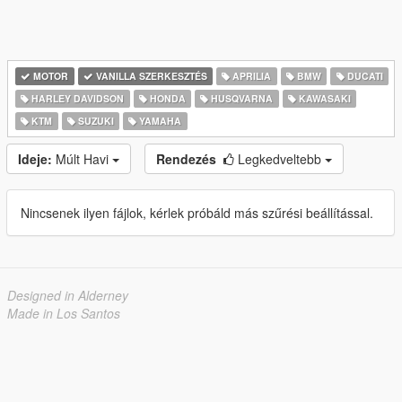
MOTOR
VANILLA SZERKESZTÉS
APRILIA
BMW
DUCATI
HARLEY DAVIDSON
HONDA
HUSQVARNA
KAWASAKI
KTM
SUZUKI
YAMAHA
Ideje:
Múlt Havi
Rendezés
Legkedveltebb
Nincsenek ilyen fájlok, kérlek próbáld más szűrési beállítással.
Designed in Alderney
Made in Los Santos