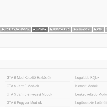
HARLEY DAVIDSON
HONDA
HUSQVARNA
KAWASAKI
KTM
GTA 5 Mod Készítő Eszközök
Legújabb Fájlok
GTA 5 Jármű Mod-ok
Kiemelt Modok
GTA 5 Járműfényezési Modok
Legkedveltebb Modo
GTA 5 Fegyver Mod-ok
Legtöbbször Letöltö