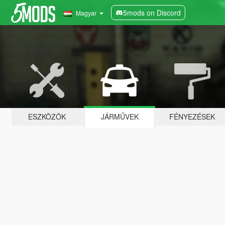
5mods on Discord
Magyar
ESZKÖZÖK
JÁRMŰVEK
FÉNYEZÉSEK