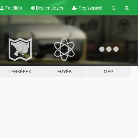
Feltöltés
Bejelentkezés
Regisztráció
TÉRKÉPEK
EGYÉB
MÉG