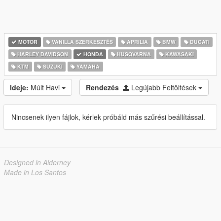
MOTOR
VANILLA SZERKESZTÉS
APRILIA
BMW
DUCATI
HARLEY DAVIDSON
HONDA
HUSQVARNA
KAWASAKI
KTM
SUZUKI
YAMAHA
Ideje:
Múlt Havi
Rendezés
Legújabb Feltöltések
Nincsenek ilyen fájlok, kérlek próbáld más szűrési beállítással.
Designed in Alderney
Made in Los Santos