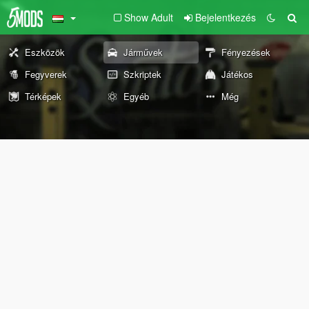
Show Adult
Bejelentkezés
Eszközök
Járművek
Fényezések
Fegyverek
Szkriptek
Játékos
Térképek
Egyéb
Még