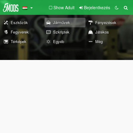
Show Adult
Bejelentkezés
Eszközök
Járművek
Fényezések
Fegyverek
Szkriptek
Játékos
Térképek
Egyéb
Még