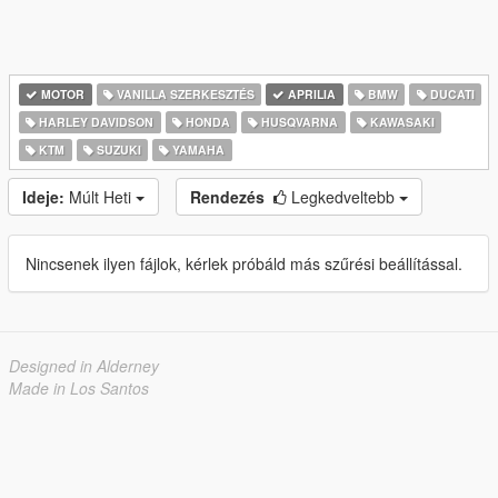
MOTOR
VANILLA SZERKESZTÉS
APRILIA
BMW
DUCATI
HARLEY DAVIDSON
HONDA
HUSQVARNA
KAWASAKI
KTM
SUZUKI
YAMAHA
Ideje:
Múlt Heti
Rendezés
Legkedveltebb
Nincsenek ilyen fájlok, kérlek próbáld más szűrési beállítással.
Designed in Alderney
Made in Los Santos