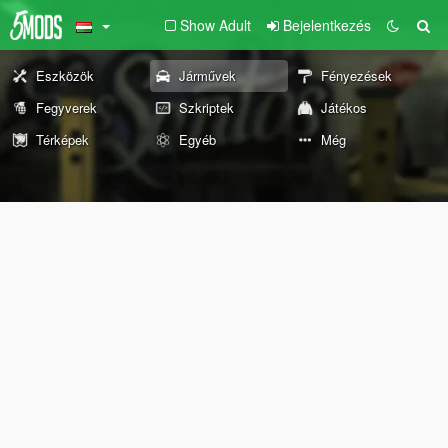
Show Adult
Bejelentkezés
Eszközök
Járművek
Fényezések
Fegyverek
Szkriptek
Játékos
Térképek
Egyéb
Még