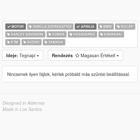
MOTOR
VANILLA SZERKESZTÉS
APRILIA
BMW
DUCATI
HARLEY DAVIDSON
HONDA
HUSQVARNA
KAWASAKI
KTM
SUZUKI
YAMAHA
Ideje:
Tegnapi
Rendezés
Magasan Értékelt
Nincsenek ilyen fájlok, kérlek próbáld más szűrési beállítással.
Designed in Alderney
Made in Los Santos