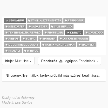
LÉGIJÁRMŰ
VANILLA SZERKESZTÉS
REPÜLŐGÉP
HELIKOPTER
VADÁSZGÉP
CIVIL REPÜLŐ
TEHERSZÁLLÍTÓ REPÜLŐ
PROPELLER
KÉTÉLTŰ
LOPAKODÓ
AIRBUS
BOEING
EMBRAER
LOCKHEED MARTIN
MCDONNELL DOUGLAS
NORTHROP GRUMMAN
SIKORSKY
KITALÁLT
MENYOO
Ideje:
Múlt Heti
Rendezés
Legújabb Feltöltések
Nincsenek ilyen fájlok, kérlek próbáld más szűrési beállítással.
Designed in Alderney
Made in Los Santos