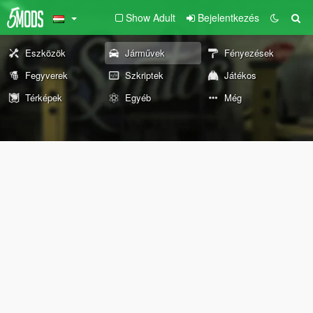
Show Adult
Bejelentkezés
Eszközök
Járművek
Fényezések
Fegyverek
Szkriptek
Játékos
Térképek
Egyéb
Még