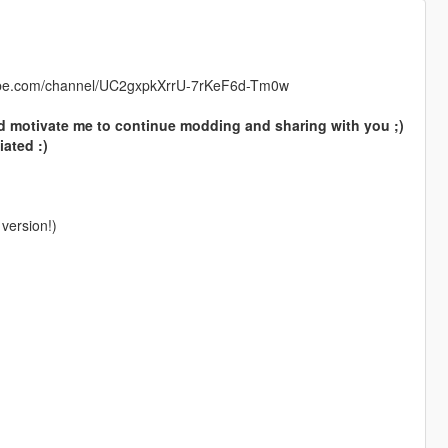
ube.com/channel/UC2gxpkXrrU-7rKeF6d-Tm0w
d motivate me to continue modding and sharing with you ;)
iated :)
version!)