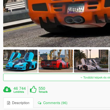
További képek és v
46 744
550
Letöltés
Tetszik
Description
Comments (96)