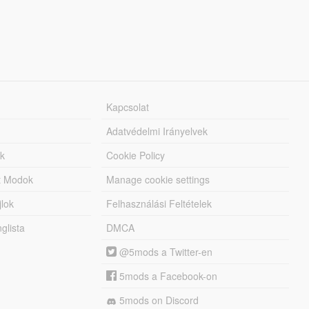
Kapcsolat
Adatvédelmi Irányelvek
k
Cookie Policy
tt Modok
Manage cookie settings
jlok
Felhasználási Feltételek
lista
DMCA
@5mods a Twitter-en
5mods a Facebook-on
5mods on Discord