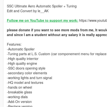
SSC Ultimate Aero Automatic Spoiler + Tuning
Edit and Convert by le__AK
Follow me on YouTube to support my work:
https://www.yout
please donate if you want to see more mods from me, It woul
and since I am a student without any salary it is really apprec
Features:
-Automatic Spoiler
-Tuning parts at L.S. Custom (car componement menu for replace 
-High quality interrior
-High quality engine
-SSC doors opening style
-secondary color elements
-working lights and turn signal
-HQ model and textures
-hands on wheel
-breakable glass
-working dials
-Add-On version
-Replace version