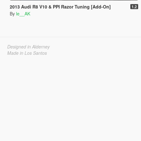
2013 Audi R8 V10 & PPI Razor Tuning [Add-On]
1.2
By
le__AK
Designed in Alderney
Made in Los Santos