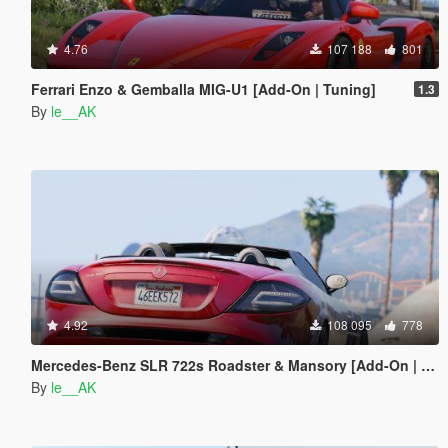
4.76
107 188
801
Ferrari Enzo & Gemballa MIG-U1 [Add-On | Tuning]
1.3
By
le__AK
4.92
108 095
778
Mercedes-Benz SLR 722s Roadster & Mansory [Add-On | AUTOVISTA]
By
le__AK