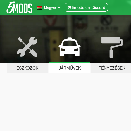
5mods on Discord
Magyar
ESZKÖZÖK
JÁRMŰVEK
FÉNYEZÉSEK