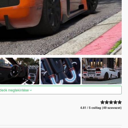
ideók megtekintése
4.81 / 5 csillag (49 szavazat)