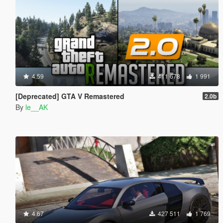
4.59
411 678
1 991
[Deprecated] GTA V Remastered
2.0b
By
le__AK
4.67
427 511
1 769