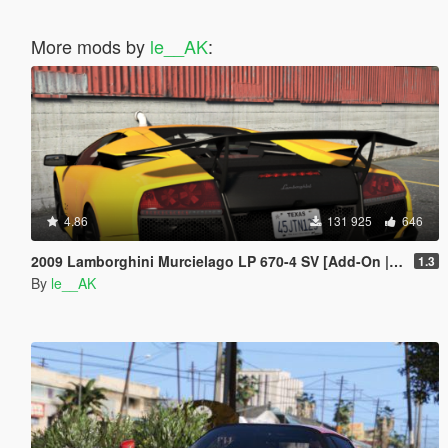
More mods by
le__AK
:
4.86
131 925
646
2009 Lamborghini Murcielago LP 670-4 SV [Add-On | Tuning]
1.3
By
le__AK