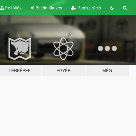
Feltöltés
Bejelentkezés
Regisztráció
TÉRKÉPEK
EGYÉB
MÉG