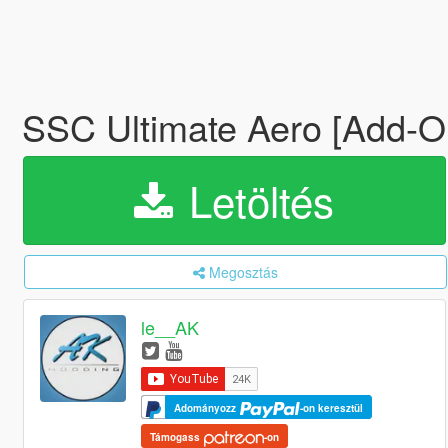
SSC Ultimate Aero [Add-On
Letöltés
Megosztás
le__AK
Adományozz
-on keresztül
Támogass
-on