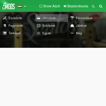
Show Adult
Bejelentkezés
Eszközök
Járművek
Fényezések
Fegyverek
Szkriptek
Játékos
Térképek
Egyéb
Még