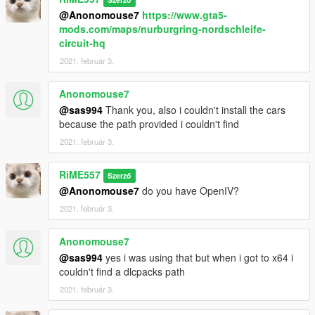
@Anonomouse7
https://www.gta5-
mods.com/maps/nurburgring-nordschleife-
circuit-hq
2021. február 3.
Anonomouse7
@sas994
Thank you, also i couldn't install the cars
because the path provided i couldn't find
2021. február 3.
RiME557
Szerző
@Anonomouse7
do you have OpenIV?
2021. február 3.
Anonomouse7
@sas994
yes i was using that but when i got to x64 i
couldn't find a dlcpacks path
2021. február 3.