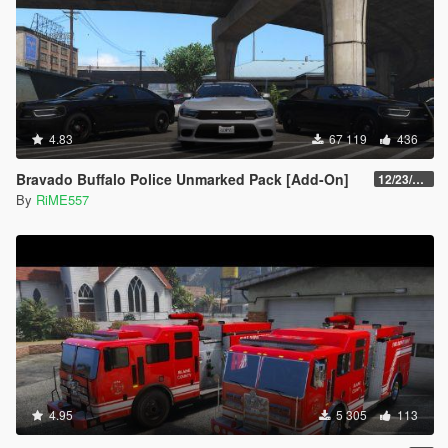
4.83
67 119
436
Bravado Buffalo Police Unmarked Pack [Add-On]
12/23/2021
By
RiME557
4.95
5 305
113