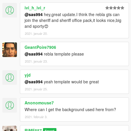
ivi_h_ivi_r
@sas994
hey,great update.I think the rebla gts can
join the sheriff and sheriff office pack,it looks nice,big
and sporty😍
2021. január 20.
GeantPoire7906
@sas994
rebla template please
2021. január 23.
yjd
@sas994
yeah template would be great
2021. január 25.
Anonomouse7
Where can I get the background used here from?
2021. február 3.
RiME557
Szerző