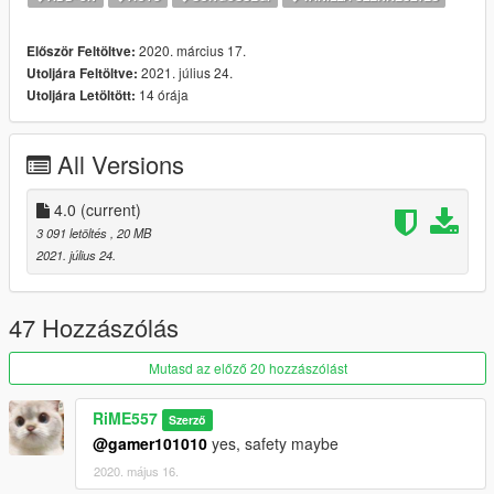
Credits:
2020. március 17.
Először Feltöltve:
- Rockstar Games - original model
2021. július 24.
Utoljára Feltöltve:
- Voit Turyv- improved Sentinel model; mapped Sentinel; LED
14 órája
Utoljára Letöltött:
and lightbar model
- Jacobmaate - lightbar
- ARTISTRAAW - MORSMUTUAL decal
All Versions
- Кельда (TSP) - ATOMIC decal
- SAS994 - livery; lighting setup; mapped Zion, SC1; SC1
headlight flasher
4.0
(current)
3 091 letöltés
, 20 MB
Installation:
2021. július 24.
1. copy the 'safetyub' folder to the file path
"mods/update/x64/dlcpacks/"
2. open OpenIV, navigate to 'dlclist.xml' in
47 Hozzászólás
"mods/update/update.rpf/common/data/". Add "<
Item>dlcpacks:/safetyub/< /Item>"
Mutasd az előző 20 hozzászólást
RiME557
Szerző
@gamer101010
yes, safety maybe
2020. május 16.