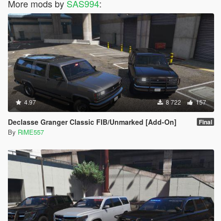
More mods by
SAS994
:
4.97
8 722
157
Declasse Granger Classic FIB/Unmarked [Add-On]
Final
By
RiME557