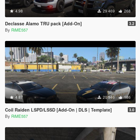
4.98
29 469
268
Declasse Alamo TRU pack [Add-On]
3.2
By
RiME557
4.87
20 946
186
Coil Raiden LSPD/LSSD [Add-On | DLS | Template]
3.0
By
RiME557