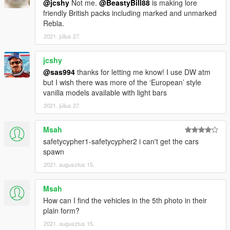
@jcshy
Not me.
@BeastyBill88
is making lore
friendly British packs including marked and unmarked
Rebla.
2021. július 27.
jcshy
@sas994
thanks for letting me know! I use DW atm
but I wish there was more of the ‘European’ style
vanilla models available with light bars
2021. július 27.
Msah
safetycypher1-safetycypher2 i can't get the cars
spawn
2021. augusztus 15.
Msah
How can I find the vehicles in the 5th photo in their
plain form?
2021. augusztus 15.