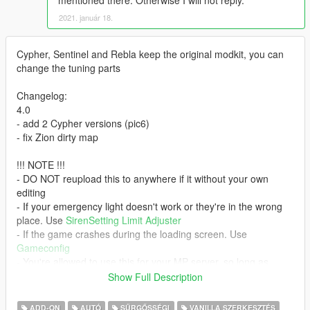
2021. január 18.
Cypher, Sentinel and Rebla keep the original modkit, you can
change the tuning parts
Changelog:
4.0
- add 2 Cypher versions (pic6)
- fix Zion dirty map
!!! NOTE !!!
- DO NOT reupload this to anywhere if it without your own
editing
- If your emergency light doesn't work or they're in the wrong
place. Use
SirenSetting Limit Adjuster
- If the game crashes during the loading screen. Use
Gameconfig
- You're allowed to use this for your MP server, so long as
appropriate credits are given.
Show Full Description
- Please don't ask me for help if you're using any kind of MP
server. I only using SP so I don't know how to solve it.
ADD-ON
AUTÓ
SŰRGŐSSÉGI
VANILLA SZERKESZTÉS