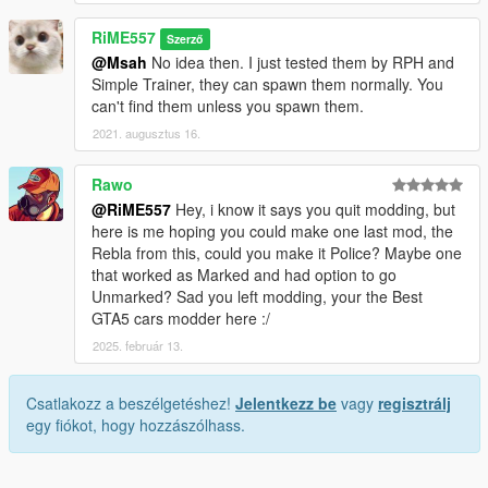
RiME557
Szerző
@Msah
No idea then. I just tested them by RPH and
Simple Trainer, they can spawn them normally. You
can't find them unless you spawn them.
2021. augusztus 16.
Rawo
@RiME557
Hey, i know it says you quit modding, but
here is me hoping you could make one last mod, the
Rebla from this, could you make it Police? Maybe one
that worked as Marked and had option to go
Unmarked? Sad you left modding, your the Best
GTA5 cars modder here :/
2025. február 13.
Csatlakozz a beszélgetéshez!
Jelentkezz be
vagy
regisztrálj
egy fiókot, hogy hozzászólhass.