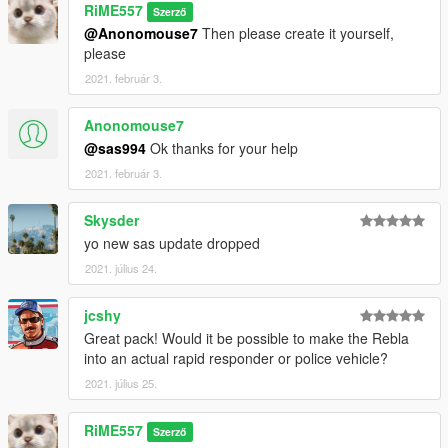
RiME557
Szerző
@Anonomouse7
Then please create it yourself,
please
2021. február 3.
Anonomouse7
@sas994
Ok thanks for your help
2021. február 3.
Skysder
yo new sas update dropped
2021. július 24.
jcshy
Great pack! Would it be possible to make the Rebla
into an actual rapid responder or police vehicle?
2021. július 25.
RiME557
Szerző