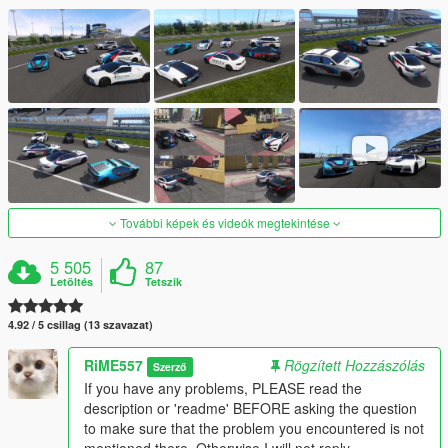
További képek és videók megtekintése
5 505
87
Letöltés
Tetszik
4.92 / 5 csillag (13 szavazat)
RiME557
Rögzített Hozzászólás
Szerző
If you have any problems, PLEASE read the
description or 'readme' BEFORE asking the question
to make sure that the problem you encountered is not
mentioned there. Otherwise I will not reply.