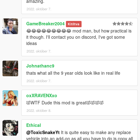
amazing.
2022. október 7.
GameBreaker2004
Kitíltva
😂😂😂😂😂😂😂😂😂 mod man, but how practical is
it though. I'll contact you on discord, I've got some
ideas
2022. október 7.
Johnathanc9
thats what all the 9 year olds look like in real life
2022. október 7.
oxXRAVENXxo
🤣WTF Dude this mod is great🤣🤣🤣🤣
2022. október 8.
Ethical
@ToxicSnakeYt
It is quite easy to make any replace
vehicle into an add-on as all you have to do is copy all