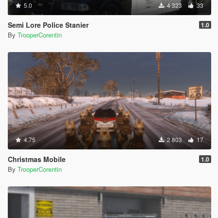
5.0
4 323
33
Semi Lore Police Stanier
1.0
By
TrooperCorentin
4.75
2 803
17
Christmas Mobile
1.0
By
TrooperCorentin