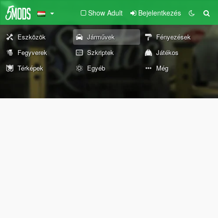
Show Adult
Bejelentkezés
Eszközök
Járművek
Fényezések
Fegyverek
Szkriptek
Játékos
Térképek
Egyéb
Még