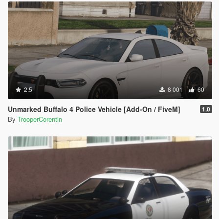
2.5
8 001
60
Unmarked Buffalo 4 Police Vehicle [Add-On / FiveM]
1.0
By
TrooperCorentin