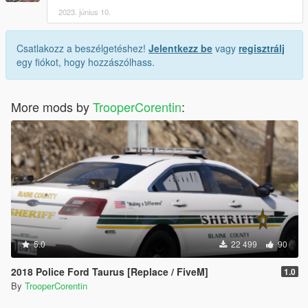
2023. június 10.
Csatlakozz a beszélgetéshez!
Jelentkezz be
vagy
regisztrálj
egy fiókot, hogy hozzászólhass.
More mods by
TrooperCorentin
:
5.0
22 499
90
2018 Police Ford Taurus [Replace / FiveM]
1.0
By
TrooperCorentin