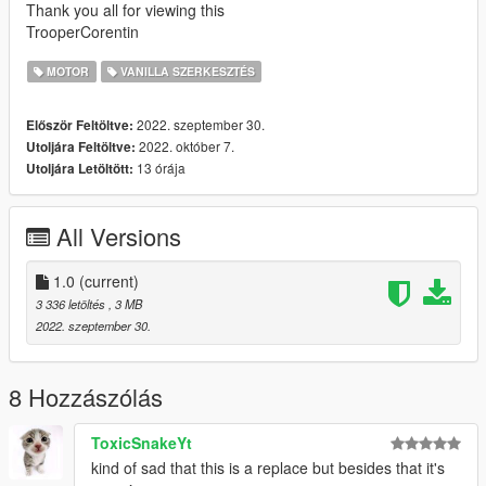
Thank you all for viewing this
TrooperCorentin
MOTOR
VANILLA SZERKESZTÉS
2022. szeptember 30.
Először Feltöltve:
2022. október 7.
Utoljára Feltöltve:
13 órája
Utoljára Letöltött:
All Versions
1.0
(current)
3 336 letöltés
, 3 MB
2022. szeptember 30.
8 Hozzászólás
ToxicSnakeYt
kind of sad that this is a replace but besides that it's