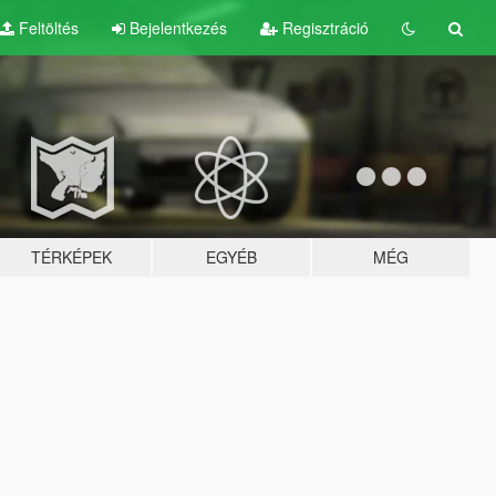
Feltöltés
Bejelentkezés
Regisztráció
TÉRKÉPEK
EGYÉB
MÉG