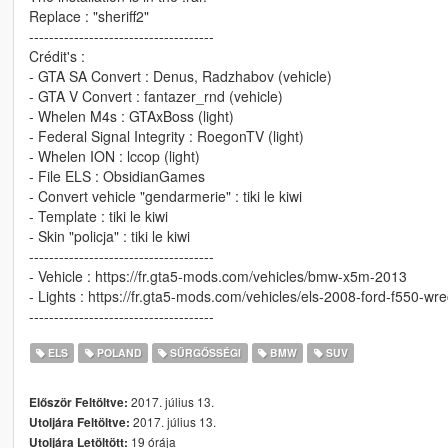
Replace : "sheriff2"
-------------------------------------
Crédit's :
- GTA SA Convert : Denus, Radzhabov (vehicle)
- GTA V Convert : fantazer_rnd (vehicle)
- Whelen M4s : GTAxBoss (light)
- Federal Signal Integrity : RoegonTV (light)
- Whelen ION : lccop (light)
- File ELS : ObsidianGames
- Convert vehicle "gendarmerie" : tiki le kiwi
- Template : tiki le kiwi
- Skin "policja" : tiki le kiwi
-------------------------------------
- Vehicle : https://fr.gta5-mods.com/vehicles/bmw-x5m-2013
- Lights : https://fr.gta5-mods.com/vehicles/els-2008-ford-f550-wr
-------------------------------------
ELS
POLAND
SŰRGŐSSÉGI
BMW
SUV
2017. július 13.
Először Feltöltve:
2017. július 13.
Utoljára Feltöltve:
19 órája
Utoljára Letöltött: