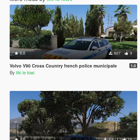
5.0
607
4
Volvo V90 Cross Country french police municipale
1.0
By
tiki le kiwi
5.0
1 613
16