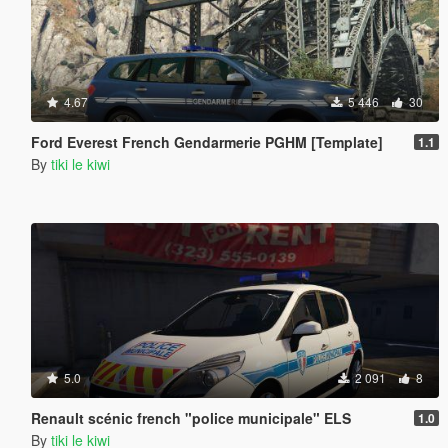
4.67
5 446
30
Ford Everest French Gendarmerie PGHM [Template]
1.1
By
tiki le kiwi
5.0
2 091
8
Renault scénic french "police municipale" ELS
1.0
By
tiki le kiwi