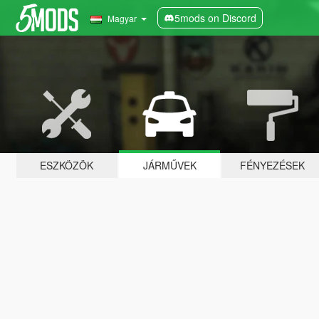
5mods on Discord
Magyar
ESZKÖZÖK
JÁRMŰVEK
FÉNYEZÉSEK