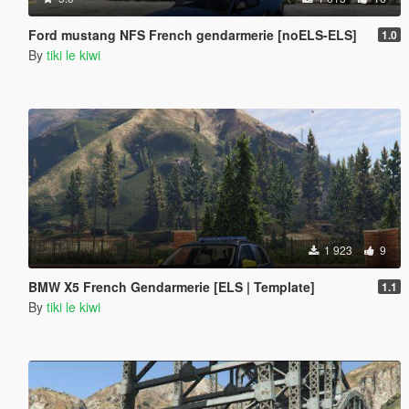
Ford mustang NFS French gendarmerie [noELS-ELS]
1.0
By
tiki le kiwi
1 923
9
BMW X5 French Gendarmerie [ELS | Template]
1.1
By
tiki le kiwi