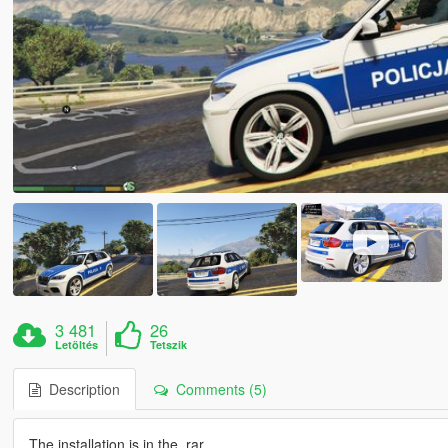
3 481
26
Letöltés
Tetszik
Description
Comments (5)
The installation is in the .rar.