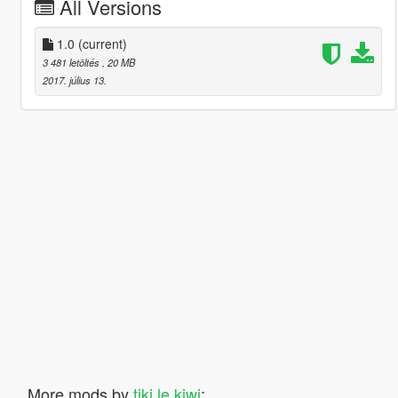
All Versions
1.0
(current)
3 481 letöltés
, 20 MB
2017. július 13.
More mods by
tiki le kiwi
: