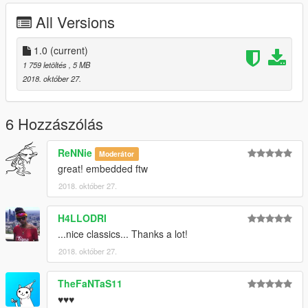
All Versions
1.0
(current)
1 759 letöltés
, 5 MB
2018. október 27.
6 Hozzászólás
ReNNie
Moderátor
great! embedded ftw
2018. október 27.
H4LLODRI
...nice classics... Thanks a lot!
2018. október 27.
TheFaNTaS11
♥♥♥