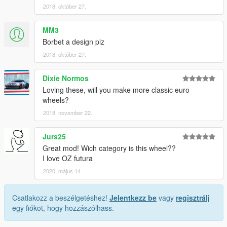
2018. október 27.
MM3
Borbet a design plz
2018. október 27.
Dixie Normos
Loving these, will you make more classic euro
wheels?
2018. november 22.
Jurs25
Great mod! Wich category is this wheel??
I love OZ futura
2020. május 14.
Csatlakozz a beszélgetéshez!
Jelentkezz be
vagy
regisztrálj
egy fiókot, hogy hozzászólhass.