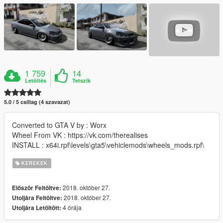
1 759
14
Letöltés
Tetszik
5.0 / 5 csillag (4 szavazat)
Converted to GTA V by : Worx
Wheel From VK : https://vk.com/therealises
INSTALL : x64i.rpf\levels\gta5\vehiclemods\wheels_mods.rpf\
KEREKEK
2018. október 27.
Először Feltöltve:
2018. október 27.
Utoljára Feltöltve:
4 órája
Utoljára Letöltött: