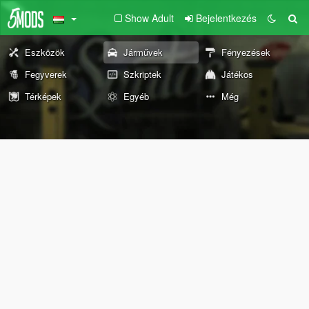
Show Adult
Bejelentkezés
Eszközök
Járművek
Fényezések
Fegyverek
Szkriptek
Játékos
Térképek
Egyéb
Még