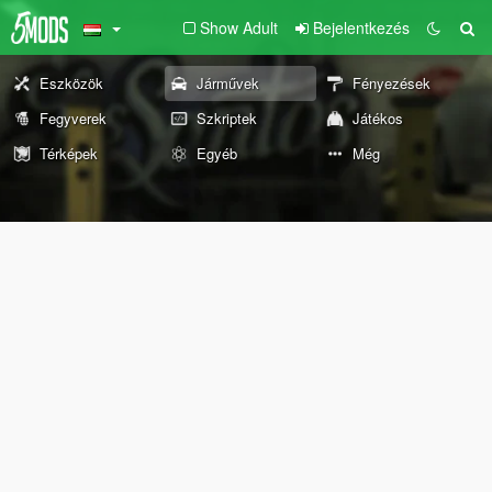
Show Adult
Bejelentkezés
Eszközök
Járművek
Fényezések
Fegyverek
Szkriptek
Játékos
Térképek
Egyéb
Még