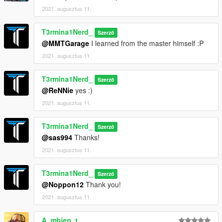
2021. augusztus 11.
T3rmina1Nerd_
Szerző
@MMTGarage
I learned from the master himself :P
2021. augusztus 11.
T3rmina1Nerd_
Szerző
@ReNNie
yes :)
2021. augusztus 11.
T3rmina1Nerd_
Szerző
@sas994
Thanks!
2021. augusztus 11.
T3rmina1Nerd_
Szerző
@Noppon12
Thank you!
2021. augusztus 11.
A_mbien_t