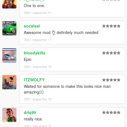
One to one.
2021. augusztus 11.
socalsai
Awesome mod 👌 definitely much needed
2021. augusztus 11.
bloodykills
Epic
2021. augusztus 12.
ITZWOLFY
Waited for someone to make this looks nice man
amazing👍🏼
2021. augusztus 12.
drlq99
really nice
2021. augusztus 12.