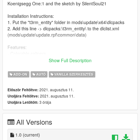
Koenigsegg One:1 and the sketch by SilentSoul21
Installation Instructions:
1. Put the "t3rm_entity" folder in mods\update\x64\dlcpacks
2. Add this line -> dlcpacks:\t3rm_entity\ to the dlclist.xml
(mods\update\update.rpf\common\data)
Features:
- Colorable calipers
- Colorable interior
Show Full Description
- Accent Coloring
ADD-ON
AUTÓ
VANILLA SZERKESZTÉS
Spawn Codes:
entity11
2021. augusztus 11.
Először Feltöltve:
2021. augusztus 11.
Utoljára Feltöltve:
DISCLAIMER
3 órája
Utoljára Letöltött:
Do not modify or re-upload this modification without authors'
permissions. Do not exploit the contents of this modification for
commercial, financial or personal gain. Feel free to use in
All Versions
FiveM and RageMP as long as permission is received and full
credits are given.
1.0
(current)