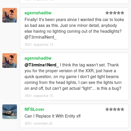
agentshad0w
Finally! It's been years since I wanted this car to looks
so bad ass as this. Just one minor detail, anybody
else having no lighting coming out of the headlights?
@T3rminalNerd_
2021. augusztus 13.
agentshad0w
@T3rmina1Nerd_
I think the tag wasn't set. Thank
you for the proper version of the XXR, just have a
quick question, on my game I don't get light beams
coming from the head lights, I can see the lights turn
on and off, but can't get actual "light"... is this a bug?
2021. augusztus 15.
NFSLover
Can I Replace It With Entity xff
2021. november 22.