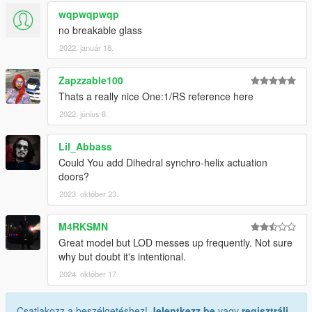
wqpwqpwqp
no breakable glass
2022. január 18.
Zapzzable100
Thats a really nice One:1/RS reference here
2022. június 8.
Lil_Abbass
Could You add Dihedral synchro-helix actuation
doors?
2023. október 23.
M4RKSMN
Great model but LOD messes up frequently. Not sure
why but doubt it's intentional.
2024. október 17.
Csatlakozz a beszélgetéshez!
Jelentkezz be
vagy
regisztrálj