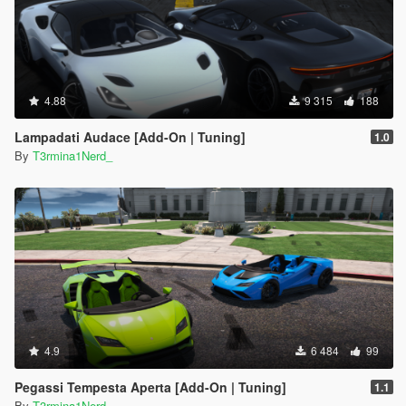
4.88
9 315
188
Lampadati Audace [Add-On | Tuning]
1.0
By
T3rmina1Nerd_
4.9
6 484
99
Pegassi Tempesta Aperta [Add-On | Tuning]
1.1
By
T3rmina1Nerd_