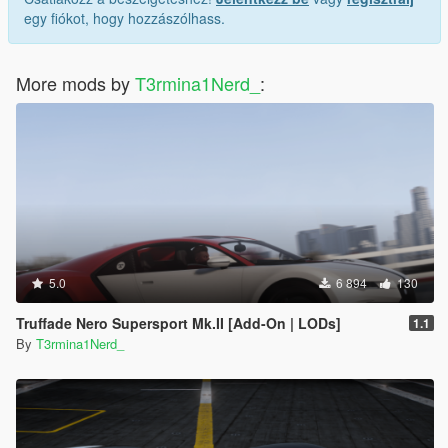
egy fiókot, hogy hozzászólhass.
More mods by
T3rmina1Nerd_
:
5.0
6 894
130
Truffade Nero Supersport Mk.II [Add-On | LODs]
1.1
By
T3rmina1Nerd_