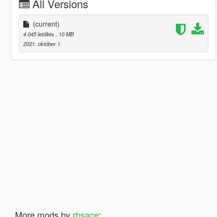
All Versions
(current)
4 045 letöltés
, 10 MB
2021. október 1.
More mods by
rbsace
: