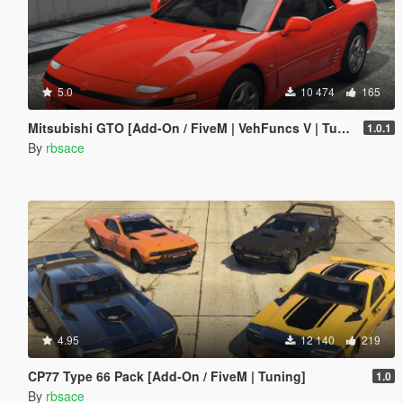
5.0
10 474
165
Mitsubishi GTO [Add-On / FiveM | VehFuncs V | Tuning | Template]
1.0.1
By
rbsace
4.95
12 140
219
CP77 Type 66 Pack [Add-On / FiveM | Tuning]
1.0
By
rbsace