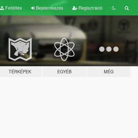
Feltöltés
Bejelentkezés
Regisztráció
TÉRKÉPEK
EGYÉB
MÉG