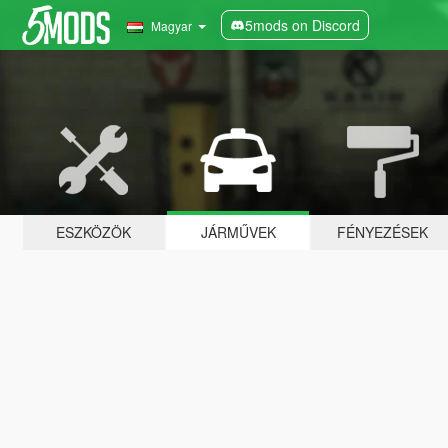
5mods on Discord
Magyar
ESZKÖZÖK
JÁRMŰVEK
FÉNYEZÉSEK