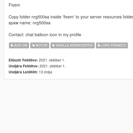
Fivem
Copy folder nrg500sa inside 'fivem' to your server resources folder
spaw name: nrg500sa
Contact: chat balloon icon in my profile
ADD-ON
MOTOR
VANILLA SZERKESZTÉS
LORE FRIENDLY
2021. október 1.
Először Feltöltve:
2021. október 1.
Utoljára Feltöltve:
13 órája
Utoljára Letöltött: