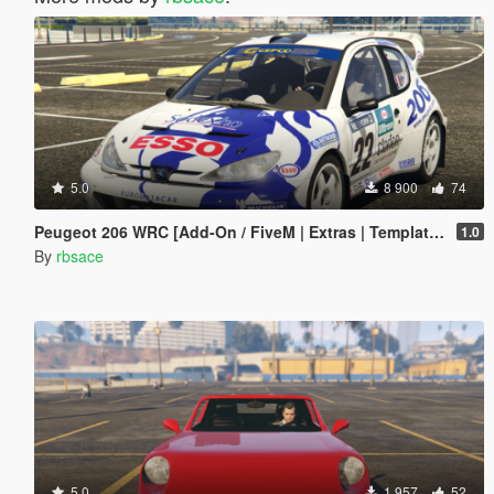
5.0
8 900
74
Peugeot 206 WRC [Add-On / FiveM | Extras | Template | Tuning | LODs | VehFuncs V]
1.0
By
rbsace
5.0
1 957
52