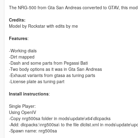
The NRG-500 from Gta San Andreas converted to GTAV, this mod is
Credits:
Model by Rockstar with edits by me
Features
:
-Working dials
-Dirt mapped
-Dash and some parts from Pegassi Bati
-Two body options as it was in Gta San Andreas
-Exhaust variants from gtasa as tuning parts
-License plate as tuning part
Install instructions
:
Single Player:
Using OpenIV
-Copy nrg500sa folder in mods\update\x64\dlcpacks
-Add: dlcpacks:\nrg500sa\ to the file dlclist.xml in mods\update\
-Spawn name: nrg500sa