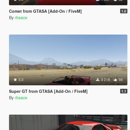
Comet from GTASA [Add-On / FiveM]
1.0
By
rbsace
5.0
3 218
56
Super GT from GTASA [Add-On / FiveM]
1.1
By
rbsace