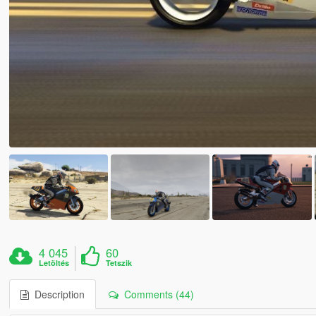
4 045
60
Letöltés
Tetszik
Description
Comments (44)