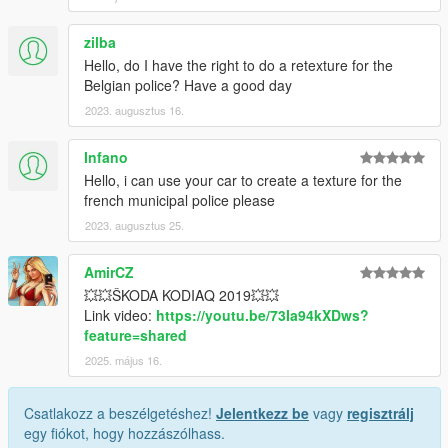
zilba
Hello, do I have the right to do a retexture for the
Belgian police? Have a good day
2023. augusztus 16.
Infano
Hello, i can use your car to create a texture for the
french municipal police please
2023. augusztus 25.
AmirCZ
💥💥ŠKODA KODIAQ 2019💥💥
Link video:
https://youtu.be/73Ia94kXDws?
feature=shared
2025. május 16.
Csatlakozz a beszélgetéshez!
Jelentkezz be
vagy
regisztrálj
egy fiókot, hogy hozzászólhass.