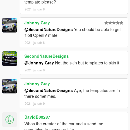
template please?
2021. január 8.
Johnny Gray
@SecondNatureDesigns
You should be able to get
it off OpenIV mate.
2021. január 8.
SecondNatureDesigns
@Johnny Gray
Not the skin but templates to skin it
2021. január 9.
Johnny Gray
@SecondNatureDesigns
Aye, the templates are in
there sometimes.
2021. január 9.
DavidB00287
Whos the creator of the car and u send me
something to message him