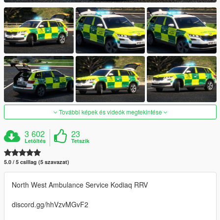
További képek és videók megtekintése
3 602
23
Letöltés
Tetszik
5.0 / 5 csillag (5 szavazat)
North West Ambulance Service Kodiaq RRV
discord.gg/hhVzvMGvF2