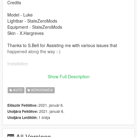
Credits
Model - Luke
Lightbar - StateZeroMods
Equipment - StateZeroMods
Skin - X.Hargreves
Thanks to S.Bell for Assisting me with various issues that
happened along the way :-)
Installation
For the Car Installation Place the files in :
Show Full Description
mods/update/x64/dlcpacks/patchday24ng/dlc.rpf/x64/levels/gta
AUTÓ
SŰRGŐSSÉGI
5/vehicles.rpf/
2021. január 6.
Először Feltöltve:
Hope you Enjoy !
2021. január 6.
Utoljára Feltöltve:
1 órája
Utoljára Letöltött:
All Versions