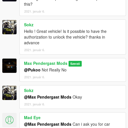
this?
2021. január 6.
Sokz
Hello ! Great vehicle! Is it possible to have the
authorization to unlock the vehicle? thanks in
advance
2021. január 6.
Max Pendergast Mods
Szerző
@Pukoo
Not Really No
2021. január 6.
Sokz
@Max Pendergast Mods
Okay
2021. január 6.
Mad Eye
@Max Pendergast Mods
Can i ask you for car