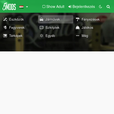
Show Adult
Bejelentkezés
Eszközök
Járművek
Fényezések
Fegyverek
Szkriptek
Játékos
Térképek
Egyéb
Még