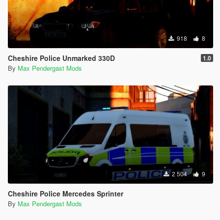
918
8
Cheshire Police Unmarked 330D
1.0
By
Max Pendergast Mods
2 504
9
Cheshire Police Mercedes Sprinter
By
Max Pendergast Mods