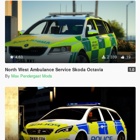
4.63
2 339
19
North West Ambulance Service Skoda Octavia
1.0
By
Max Pendergast Mods