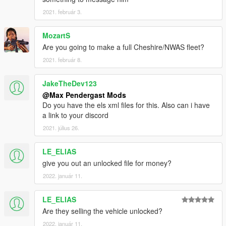
2021. február 3.
MozartS
Are you going to make a full Cheshire/NWAS fleet?
2021. február 8.
JakeTheDev123
@Max Pendergast Mods
Do you have the els xml files for this. Also can i have
a link to your discord
2021. július 26.
LE_ELIAS
give you out an unlocked file for money?
2022. január 11.
LE_ELIAS
Are they selling the vehicle unlocked?
2022. január 11.