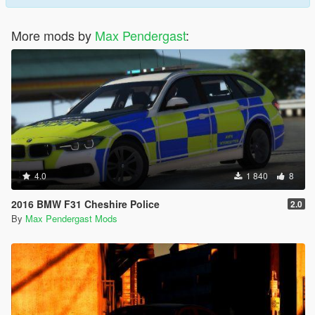
More mods by
Max Pendergast
:
4.0
1 840
8
2016 BMW F31 Cheshire Police
2.0
By
Max Pendergast Mods