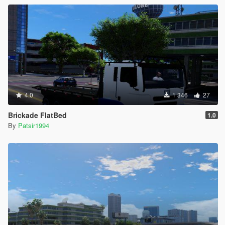
4.0
1 346
27
Brickade FlatBed
1.0
By
Patsir1994