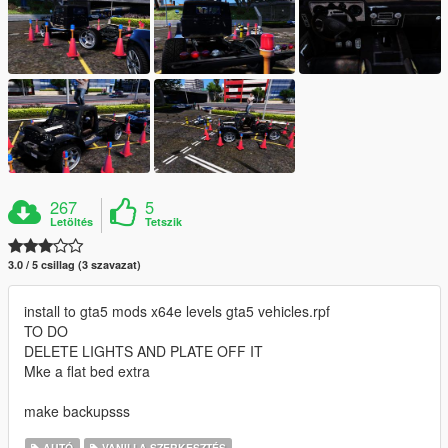
267
5
Letöltés
Tetszik
3.0 / 5 csillag (3 szavazat)
install to gta5 mods x64e levels gta5 vehicles.rpf
TO DO
DELETE LIGHTS AND PLATE OFF IT
Mke a flat bed extra
make backupsss
AUTÓ
VANILLA SZERKESZTÉS