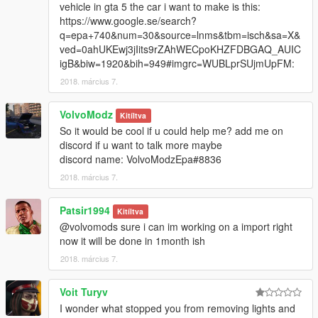
vehicle in gta 5 the car i want to make is this:
https://www.google.se/search?
q=epa+740&num=30&source=lnms&tbm=isch&sa=X&
ved=0ahUKEwj3jIits9rZAhWECpoKHZFDBGAQ_AUIC
igB&biw=1920&bih=949#imgrc=WUBLprSUjmUpFM:
2018. március 7.
VolvoModz
Kitíltva
So it would be cool if u could help me? add me on
discord if u want to talk more maybe
discord name: VolvoModzEpa#8836
2018. március 7.
Patsir1994
Kitíltva
@volvomods sure i can im working on a import right
now it will be done in 1month ish
2018. március 7.
Voit Turyv
I wonder what stopped you from removing lights and