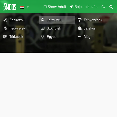
Show Adult
Bejelentkezés
Eszközök
Járművek
Fényezések
Fegyverek
Szkriptek
Játékos
Térképek
Egyéb
Még