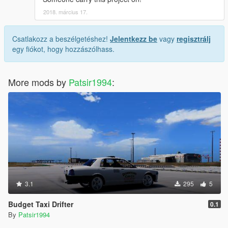
2018. március 17.
Csatlakozz a beszélgetéshez!
Jelentkezz be
vagy
regisztrálj
egy fiókot, hogy hozzászólhass.
More mods by
Patsir1994
:
3.1
295
5
Budget Taxi Drifter
0.1
By
Patsir1994