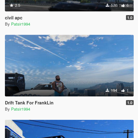
2.5
576
6
civil apc
1.0
By
Patsir1994
194
1
Drift Tank For FrankLin
1.0
By
Patsir1994