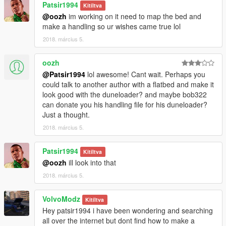
Patsir1994
Kitíltva
@oozh
im working on it need to map the bed and
make a handling so ur wishes came true lol
2018. március 5.
oozh
@Patsir1994
lol awesome! Cant wait. Perhaps you
could talk to another author with a flatbed and make it
look good with the duneloader? and maybe bob322
can donate you his handling file for his duneloader?
Just a thought.
2018. március 5.
Patsir1994
Kitíltva
@oozh
ill look into that
2018. március 5.
VolvoModz
Kitíltva
Hey patsir1994 i have been wondering and searching
all over the internet but dont find how to make a