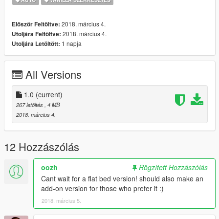
2018. március 4.
Először Feltöltve:
2018. március 4.
Utoljára Feltöltve:
1 napja
Utoljára Letöltött:
All Versions
1.0
(current)
267 letöltés
, 4 MB
2018. március 4.
12 Hozzászólás
oozh
Rögzített Hozzászólás
Cant wait for a flat bed version! should also make an
add-on version for those who prefer it :)
2018. március 5.