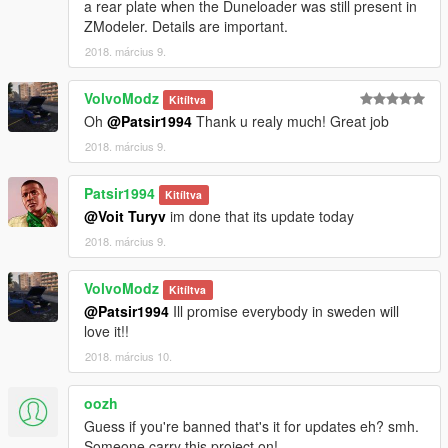
a rear plate when the Duneloader was still present in
ZModeler. Details are important.
2018. március 9.
VolvoModz
Kitíltva
Oh
@Patsir1994
Thank u realy much! Great job
2018. március 9.
Patsir1994
Kitíltva
@Voit Turyv
im done that its update today
2018. március 9.
VolvoModz
Kitíltva
@Patsir1994
Ill promise everybody in sweden will
love it!!
2018. március 10.
oozh
Guess if you're banned that's it for updates eh? smh.
Someone carry this project on!